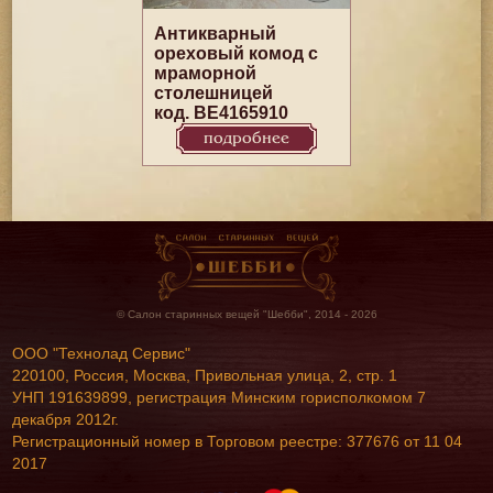
Антикварный
ореховый комод с
мраморной
столешницей
код. BE4165910
подробнее
© Салон старинных вещей "Шебби", 2014 - 2026
ООО "Технолад Сервис"
220100, Россия, Москва, Привольная улица, 2, стр. 1
УНП 191639899, регистрация Минским горисполкомом 7
декабря 2012г.
Регистрационный номер в Торговом реестре: 377676 от 11 04
2017