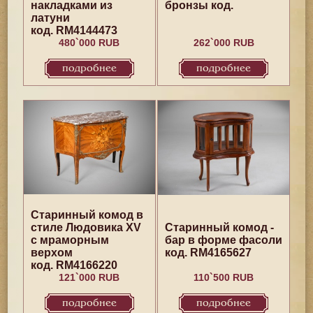
накладками из
бронзы код.
латуни
код. RM4144473
480`000 RUB
262`000 RUB
подробнее
подробнее
Старинный комод в
стиле Людовика XV
Старинный комод -
с мраморным
бар в форме фасоли
верхом
код. RM4165627
код. RM4166220
121`000 RUB
110`500 RUB
подробнее
подробнее