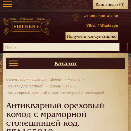
Ваш заказ:
(0)
+7 988 500 49 38
Viber
/
Whatsapp
Получить консультацию
Каталог
Салон старинных вещей "Шебби"
Мебель
Мебель для гостиной
Комоды, бары
Антикварный ореховый комод с мраморной столешницей
Антикварный ореховый
комод с мраморной
столешницей код.