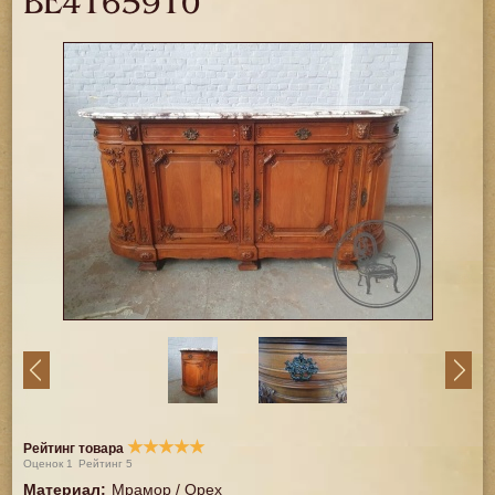
BE4165910
★
★
★
★
★
Рейтинг товара
Оценок
1
Рейтинг
5
Материал
:
Мрамор / Орех