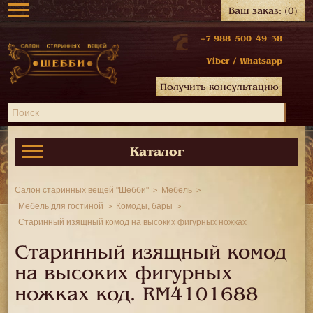
Ваш заказ:
(0)
+7 988 500 49 38
Viber
/
Whatsapp
Получить консультацию
Каталог
Салон старинных вещей "Шебби"
Мебель
Мебель для гостиной
Комоды, бары
Старинный изящный комод на высоких фигурных ножках
Старинный изящный комод
на высоких фигурных
ножках код.
RM4101688