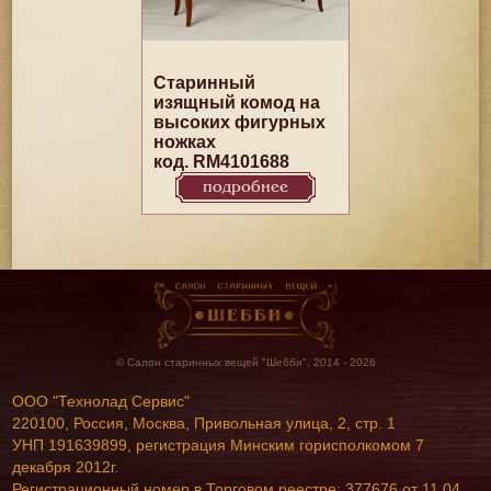
Старинный
изящный комод на
высоких фигурных
ножках
код. RM4101688
подробнее
© Салон старинных вещей "Шебби", 2014 - 2026
ООО "Технолад Сервис"
220100, Россия, Москва, Привольная улица, 2, стр. 1
УНП 191639899, регистрация Минским горисполкомом 7
декабря 2012г.
Регистрационный номер в Торговом реестре: 377676 от 11 04