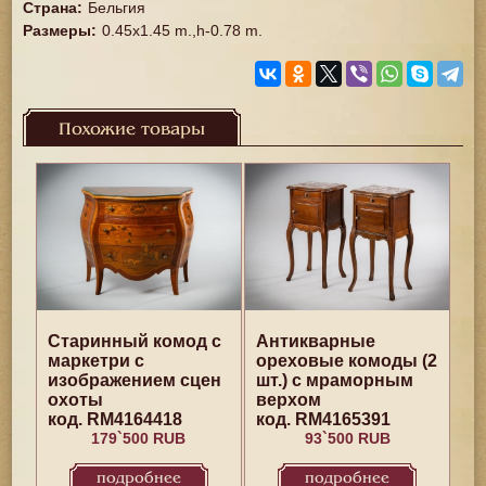
Страна
:
Бельгия
Размеры
:
0.45x1.45 m.,h-0.78 m.
Похожие товары
Старинный комод с
Антикварные
маркетри с
ореховые комоды (2
изображением сцен
шт.) с мраморным
охоты
верхом
код. RM4164418
код. RM4165391
179`500 RUB
93`500 RUB
подробнее
подробнее