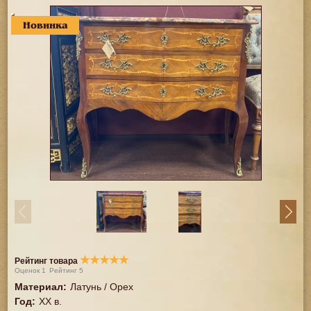
Новинка
★
★
★
★
★
Рейтинг товара
Оценок
1
Рейтинг
5
Материал
:
Латунь / Орех
Год
:
ХХ в.