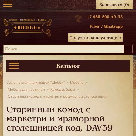
Ваш заказ:
(0)
+7 988 500 49 38
Viber
/
Whatsapp
Получить консультацию
Каталог
Салон старинных вещей "Шебби"
Мебель
Мебель для гостиной
Комоды, бары
Старинный комод c маркетри и мраморной столешницей
Старинный комод c
маркетри и мраморной
столешницей код.
DAV39