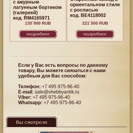
с ажурным
ориентальном стиле
латунным бортиком
с росписью
(галереей)
код. BE4118002
код. RM4165971
135`000 RUB
221`500 RUB
подробнее
подробнее
Если у Вас есть вопросы по данному
товару, Вы можете связаться с нами
удобным для Вас способом:
Телефон:
+7 495 975-96-40
E-mail:
sale@shebbyantik.ru
Viber:
+7 495 975-96-40
Whatsapp:
+7 495 975-96-40
Вы смотрели