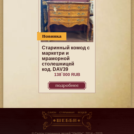
Новинка
Старинный комод c
маркетри и
мраморной
столешницей
код. DAV39
138`000 RUB
подробнее
© Салон старинных вещей "Шебби", 2014 - 2026