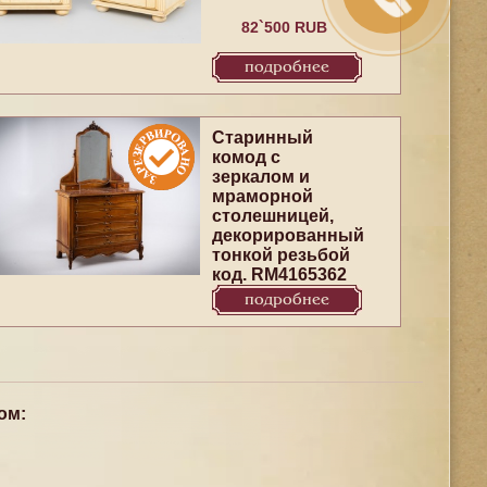
82`500 RUB
подробнее
Старинный
комод с
зеркалом и
мраморной
столешницей,
декорированный
тонкой резьбой
код. RM4165362
подробнее
ом: