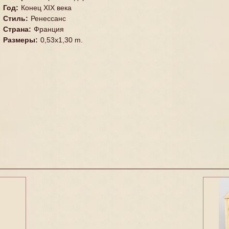
Год
:
Конец XIX века
Стиль
:
Ренессанс
Страна
:
Франция
Размеры
:
0,53x1,30 m.