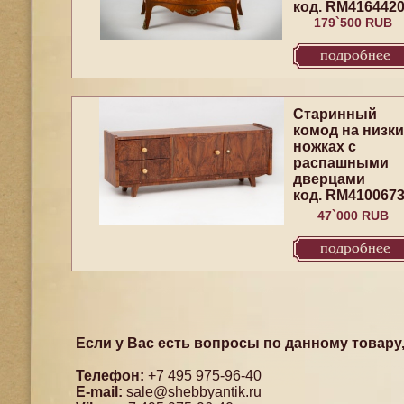
код. RM416442
179`500 RUB
подробнее
Старинный
комод на низки
ножках с
распашными
дверцами
код. RM410067
47`000 RUB
подробнее
Если у Вас есть вопросы по данному товару
Телефон:
+7 495 975-96-40
E-mail:
sale@shebbyantik.ru