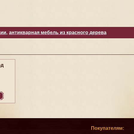
ции
,
антикварная мебель из красного дерева
од
Покупателям: