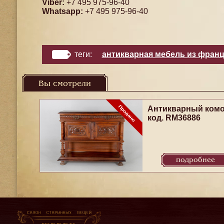
Viber:
+7 495 975-96-40
Whatsapp:
+7 495 975-96-40
теги:
антикварная мебель из фран
Вы смотрели
Антикварный ком
код. RM36886
подробнее