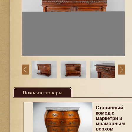
Похожие товары
Старинный
комод с
маркетри и
мраморным
верхом