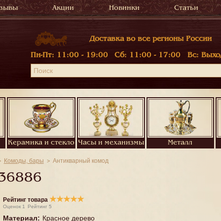
зывы
Акции
Новинки
Статьи
Доставка во все регионы России
Пн-Пт:
11:00 - 19:00
Сб:
11:00 - 17:00
Вс:
Выхо
Керамика и стекло
Часы и механизмы
Металл
Комоды, бары
Антикварный комод
36886
★
★
★
★
★
Рейтинг товара
Оценок
1
Рейтинг
5
Материал
:
Красное дерево