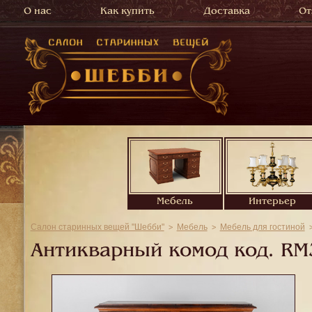
О нас
Как купить
Доставка
От
Мебель
Интерьер
Салон старинных вещей "Шебби"
Мебель
Мебель для гостиной
Антикварный комод код.
RM