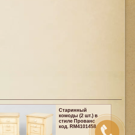
Старинный
комоды (2 шт.) в
стиле Прованс
код. RM4101458