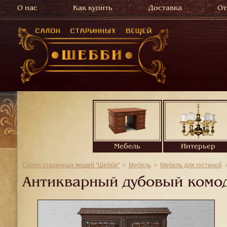
О нас
Как купить
Доставка
От
Мебель
Интерьер
Салон старинных вещей "Шебби"
Мебель
Мебель для гостиной
Антикварный дубовый комод