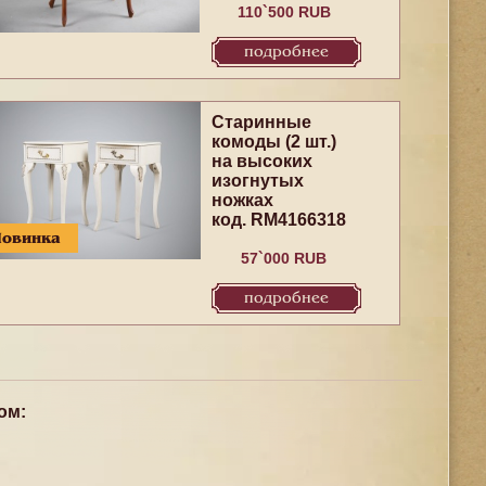
110`500 RUB
подробнее
Старинные
комоды (2 шт.)
на высоких
изогнутых
ножках
код. RM4166318
Новинка
57`000 RUB
подробнее
ом: