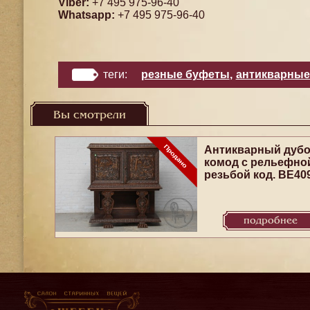
Viber:
+7 495 975-96-40
Whatsapp:
+7 495 975-96-40
теги:
резные буфеты
,
антикварные
Вы смотрели
Антикварный дуб
комод с рельефно
резьбой код. BE40
подробнее