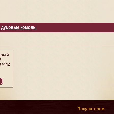
 дубовые комоды
овый
й
97442
Покупателям: