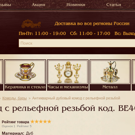
зывы
Акции
Новинки
Статьи
Доставка во все регионы России
Пн-Пт:
11:00 - 19:00
Сб:
11:00 - 17:00
Вс:
Выхо
Керамика и стекло
Часы и механизмы
Металл
Комоды, бары
Антикварный дубовый комод с рельефной резьбой
 с рельефной резьбой код.
BE4
★
★
★
★
★
Рейтинг товара
Оценок
1
Рейтинг
5
Материал
:
Дуб