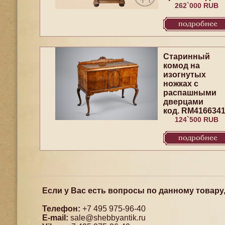
262`000 RUB
подробнее
Старинный
комод на
изогнутых
ножках с
распашными
дверцами
код. RM416634
124`500 RUB
подробнее
Если у Вас есть вопросы по данному товару
Телефон:
+7 495 975-96-40
E-mail:
sale@shebbyantik.ru