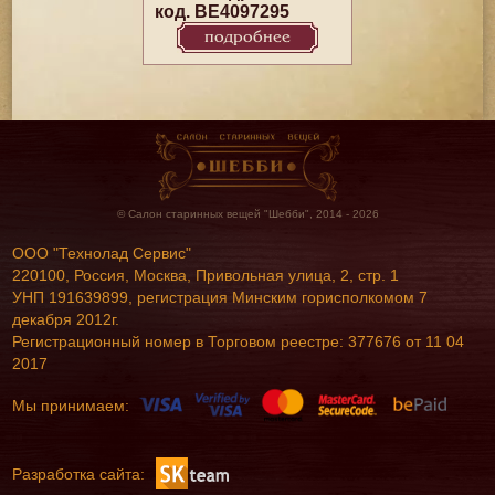
код. BE4097295
подробнее
© Салон старинных вещей "Шебби", 2014 - 2026
ООО "Технолад Сервис"
220100, Россия, Москва, Привольная улица, 2, стр. 1
УНП 191639899, регистрация Минским горисполкомом 7
декабря 2012г.
Регистрационный номер в Торговом реестре: 377676 от 11 04
2017
Мы принимаем:
Разработка сайта: