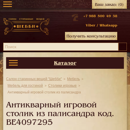
Ваш заказ:
(0)
+7 988 500 49 38
Viber
/
Whatsapp
Получить консультацию
Каталог
Салон старинных вещей "Шебби"
Мебель
Мебель для гостиной
Столики игровые
Антикварный игровой столик из палисандра
Антикварный игровой
столик из палисандра код.
BE4097295