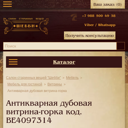
Ваш заказ:
(0)
+7 988 500 49 38
Viber
/
Whatsapp
Получить консультацию
Каталог
Салон старинных вещей "Шебби"
Мебель
Мебель для гостиной
Витрины
Антикварная дубовая витрина-горка
Антикварная дубовая
витрина-горка код.
BE4097314