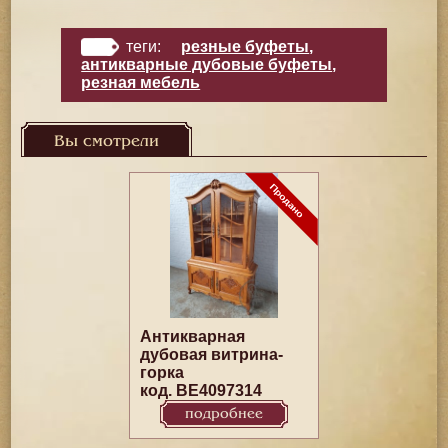
теги:
резные буфеты
,
антикварные дубовые буфеты
,
резная мебель
Вы смотрели
Антикварная
дубовая витрина-
горка
код. BE4097314
подробнее