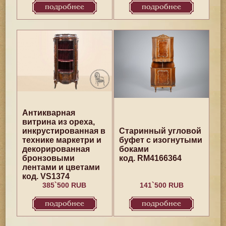
подробнее
подробнее
Антикварная
витрина из ореха,
инкрустированная в
Старинный угловой
технике маркетри и
буфет с изогнутыми
декорированная
боками
бронзовыми
код. RM4166364
лентами и цветами
код. VS1374
385`500 RUB
141`500 RUB
подробнее
подробнее