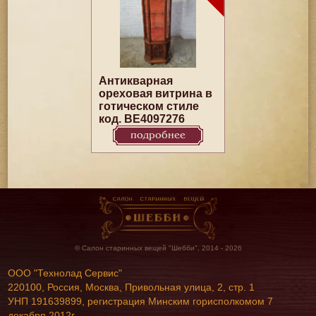
Антикварная
ореховая витрина в
готическом стиле
код. BE4097276
подробнее
© Салон старинных вещей "Шебби", 2014 - 2026
ООО "Технолад Сервис"
220100, Россия, Москва, Привольная улица, 2, стр. 1
УНП 191639899, регистрация Минским горисполкомом 7
декабря 2012г.