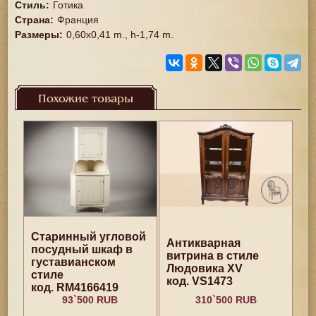
Стиль
:
Готика
Страна
:
Франция
Размеры
:
0,60x0,41 m., h-1,74 m.
Похожие товары
Старинный угловой
Антикварная
посудный шкаф в
витрина в стиле
густавианском
Людовика XV
стиле
код. VS1473
код. RM4166419
93`500 RUB
310`500 RUB