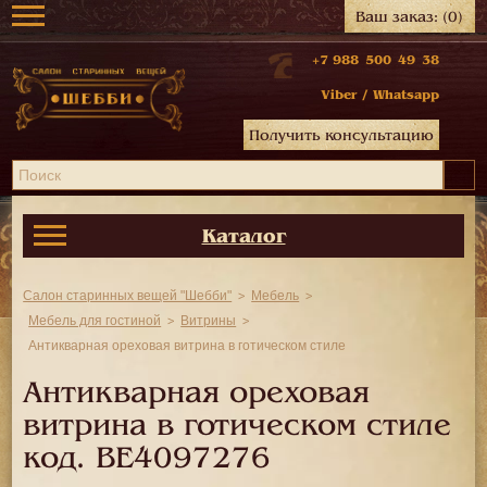
Ваш заказ:
(0)
+7 988 500 49 38
Viber
/
Whatsapp
Получить консультацию
Каталог
Салон старинных вещей "Шебби"
Мебель
Мебель для гостиной
Витрины
Антикварная ореховая витрина в готическом стиле
Антикварная ореховая
витрина в готическом стиле
код.
BE4097276