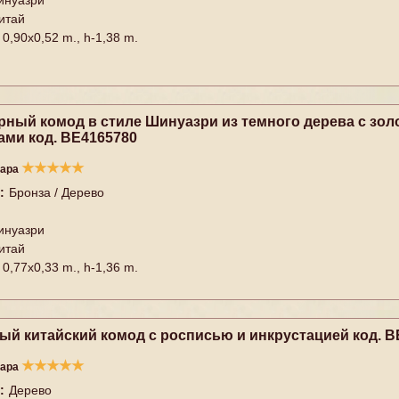
инуазри
итай
0,90x0,52 m., h-1,38 m.
рный комод в стиле Шинуазри из темного дерева с зо
ами код. BE4165780
★
★
★
★
★
вара
:
Бронза / Дерево
инуазри
итай
0,77x0,33 m., h-1,36 m.
ый китайский комод с росписью и инкрустацией код. B
★
★
★
★
★
вара
:
Дерево