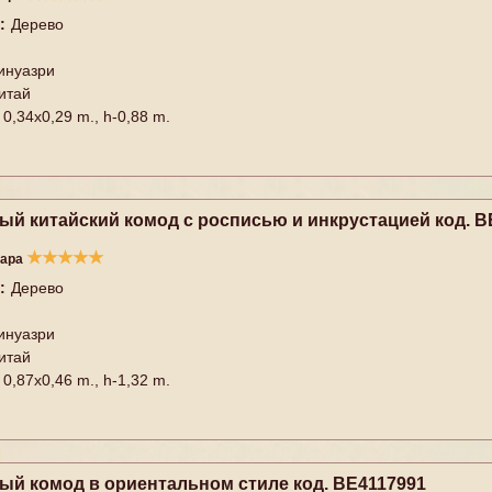
:
Дерево
инуазри
итай
0,34x0,29 m., h-0,88 m.
ый китайский комод с росписью и инкрустацией код. B
★
★
★
★
★
вара
:
Дерево
инуазри
итай
0,87x0,46 m., h-1,32 m.
ый комод в ориентальном стиле код. BE4117991