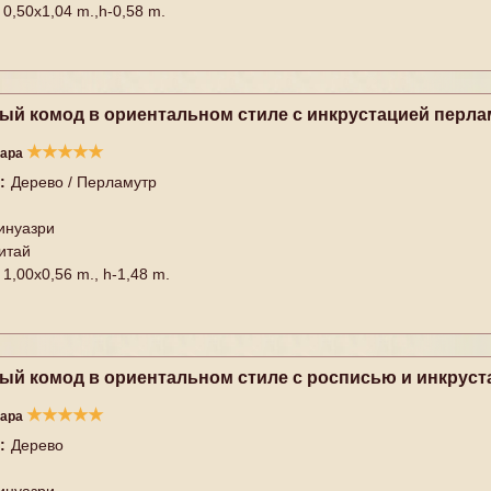
0,50x1,04 m.,h-0,58 m.
ый комод в ориентальном стиле с инкрустацией перла
★
★
★
★
★
вара
:
Дерево / Перламутр
инуазри
итай
1,00x0,56 m., h-1,48 m.
ый комод в ориентальном стиле с росписью и инкруста
★
★
★
★
★
вара
:
Дерево