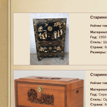
Старинн
Рейтинг то
Материал
Год:
1950
Стиль:
Ш
Страна:
К
Размеры:
Старинн
Рейтинг то
Материал
Год:
Сере
Стиль:
О
Страна:
К