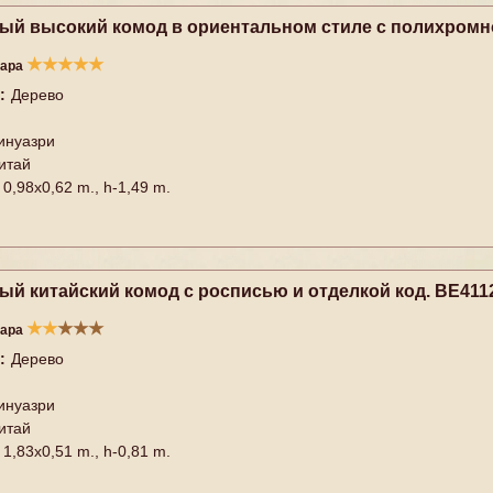
ый высокий комод в ориентальном стиле с полихромно
★
★
★
★
★
вара
:
Дерево
инуазри
итай
0,98x0,62 m., h-1,49 m.
ый китайский комод с росписью и отделкой код. BE411
★
★
★
★
★
вара
:
Дерево
инуазри
итай
1,83x0,51 m., h-0,81 m.