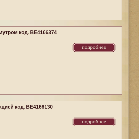
мутром код. BE4166374
подробнее
цией код. BE4166130
подробнее