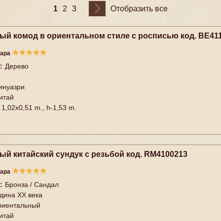
1
2
3
Отобразить все
ый комод в ориентальном стиле с росписью код. BE41
★
★
★
★
★
вара
:
Дерево
инуазри
итай
1,02x0,51 m., h-1,53 m.
ый китайский сундук с резьбой код. RM4100213
★
★
★
★
★
вара
:
Бронза / Сандал
дина XX векa
риентальный
итай