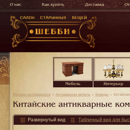
О нас
Как купить
Доставка
От
Мебель
Интерьер
Магазин антиквариата
Антикварная мебель
Комоды
Китайски
Китайские антикварные ко
Развернутый
вид
Табличный
вид для быс