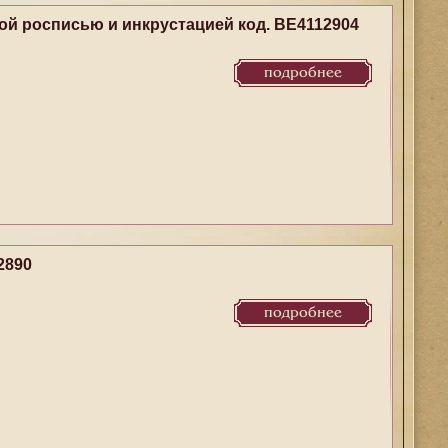
й росписью и инкрустацией код. BE4112904
подробнее
2890
подробнее