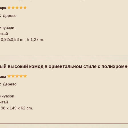
★
★
★
★
★
вара
:
Дерево
инуазри
итай
0,92x0,53 m., h-1,27 m.
ый высокий комод в ориентальном стиле с полихромно
★
★
★
★
★
вара
:
Дерево
инуазри
итай
98 х 149 х 62 cm.