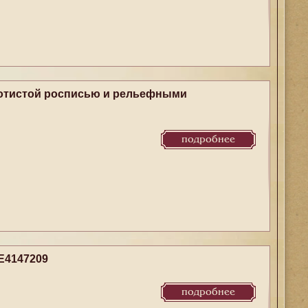
лотистой росписью и рельефными
подробнее
E4147209
подробнее