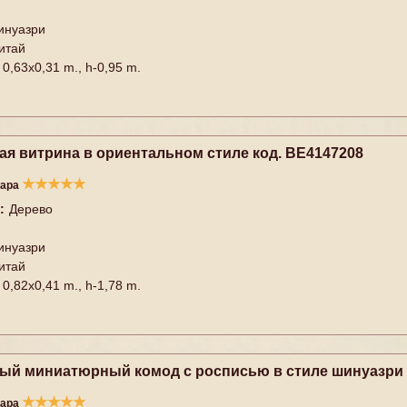
инуазри
итай
0,63x0,31 m., h-0,95 m.
ая витрина в ориентальном стиле код. BE4147208
★
★
★
★
★
вара
:
Дерево
инуазри
итай
0,82x0,41 m., h-1,78 m.
ый миниатюрный комод с росписью в стиле шинуазри 
★
★
★
★
★
вара