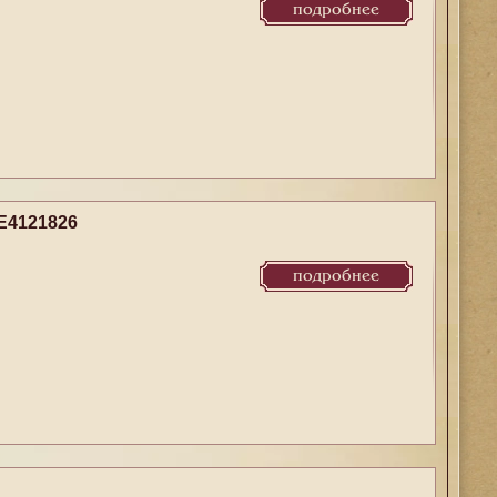
подробнее
E4121826
подробнее