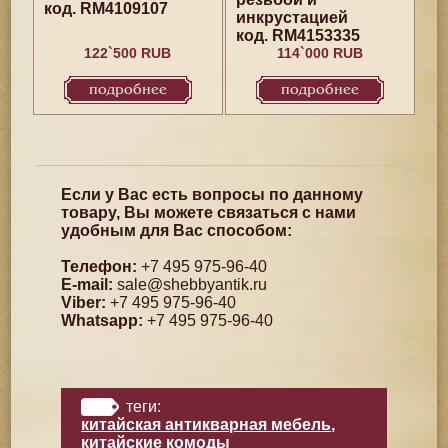
код. RM4109107
инкрустацией
код. RM4153335
122`500 RUB
114`000 RUB
подробнее
подробнее
Если у Вас есть вопросы по данному
товару, Вы можете связаться с нами
удобным для Вас способом:
Телефон:
+7 495 975-96-40
E-mail:
sale@shebbyantik.ru
Viber:
+7 495 975-96-40
Whatsapp:
+7 495 975-96-40
теги:
китайская антикварная мебель
,
китайские комоды