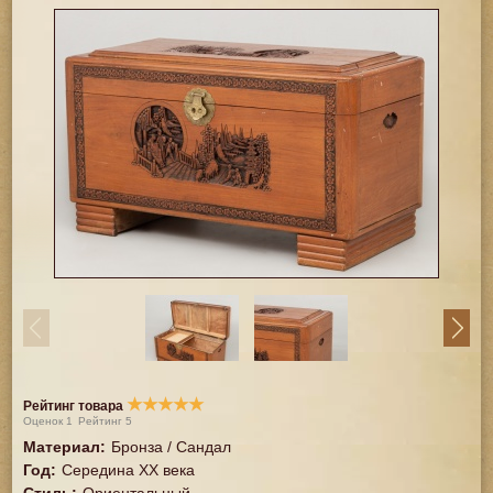
★
★
★
★
★
Рейтинг товара
Оценок
1
Рейтинг
5
Материал
:
Бронза / Сандал
Год
:
Середина XX векa