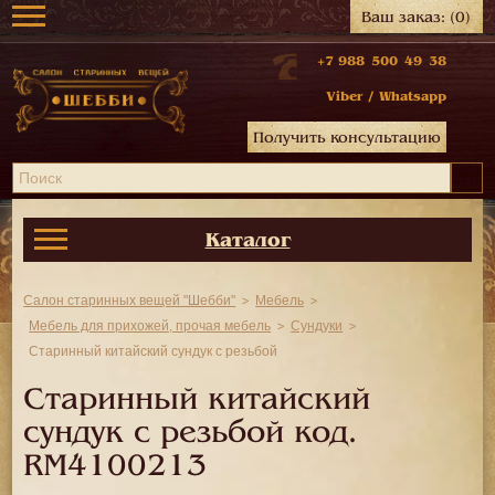
Ваш заказ:
(0)
+7 988 500 49 38
Viber
/
Whatsapp
Получить консультацию
Каталог
Салон старинных вещей "Шебби"
Мебель
Мебель для прихожей, прочая мебель
Сундуки
Старинный китайский сундук с резьбой
Старинный китайский
сундук с резьбой код.
RM4100213