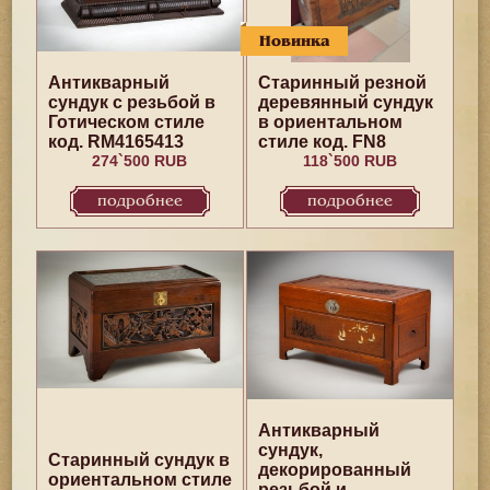
Новинка
Антикварный
Старинный резной
сундук с резьбой в
деревянный сундук
Готическом стиле
в ориентальном
код. RM4165413
стиле код. FN8
274`500 RUB
118`500 RUB
подробнее
подробнее
Антикварный
сундук,
Старинный сундук в
декорированный
ориентальном стиле
резьбой и