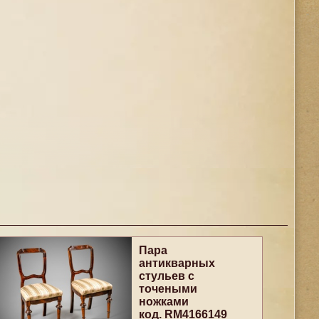
Пара
антикварных
стульев с
точеными
ножками
код. RM4166149