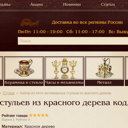
зывы
Акции
Новинки
Статьи
Доставка во все регионы России
Пн-Пт:
11:00 - 19:00
Сб:
11:00 - 17:00
Вс:
Выхо
Керамика и стекло
Часы и механизмы
Металл
Стулья
Набор из пяти антикварных стульев из красного дерева
стульев из красного дерева код
★
★
★
★
★
Рейтинг товара
Оценок
1
Рейтинг
5
Материал
:
Красное дерево