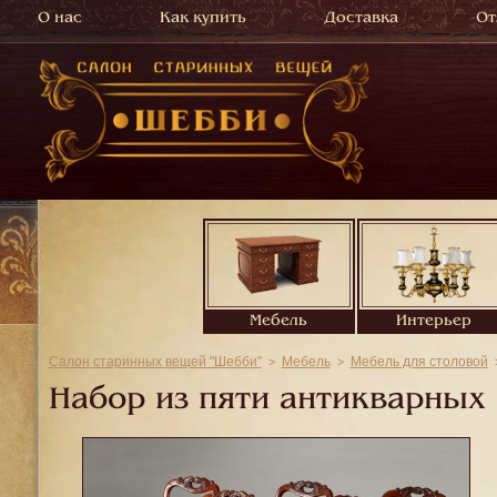
О нас
Как купить
Доставка
От
Мебель
Интерьер
Салон старинных вещей "Шебби"
Мебель
Мебель для столовой
Набор из пяти антикварных 