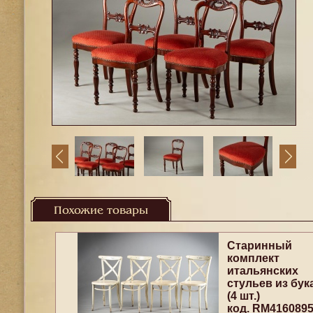
Похожие товары
Старинный
комплект
итальянских
стульев из бук
(4 шт.)
код. RM416089