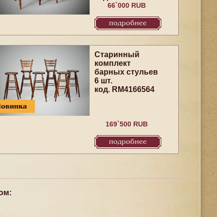
66`000 RUB
подробнее
Старинный
комплект
барных стульев
6 шт.
код. RM4166564
Новинка
169`500 RUB
подробнее
ом: