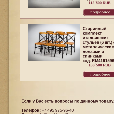
112`500 RUB
подробнее
Старинный
комплект
итальянских
стульев (6 шт.) 
металлически
ножками и
спинками
код. RM416159
186`500 RUB
подробнее
Если у Вас есть вопросы по данному товару
Телефон:
+7 495 975-96-40