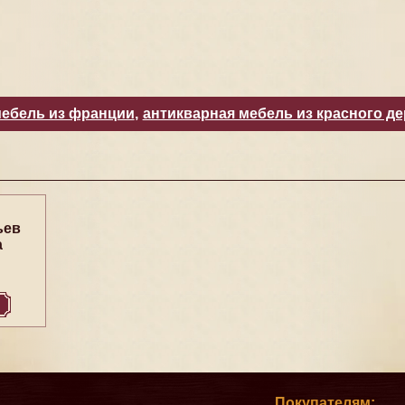
мебель из франции
,
антикварная мебель из красного д
ьев
а
Покупателям: