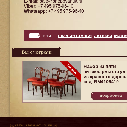
E-mail:
sale@shebbyantik.ru
Viber:
+7 495 975-96-40
Whatsapp:
+7 495 975-96-40
теги:
резные стулья
,
антикварная 
Вы смотрели
Набор из пяти
антикварных стул
из красного дерев
код. RM4106419
подробнее