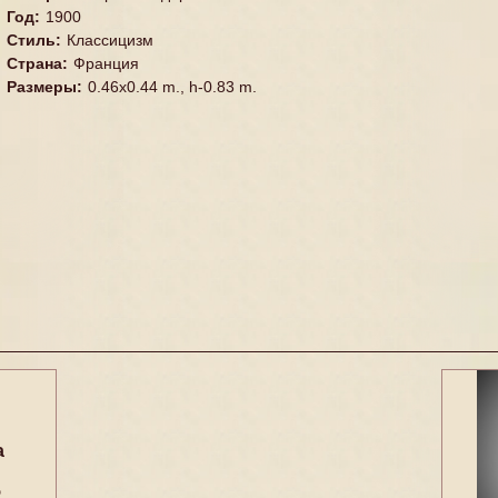
Год
:
1900
Стиль
:
Классицизм
Страна
:
Франция
Размеры
:
0.46x0.44 m., h-0.83 m.
а
5