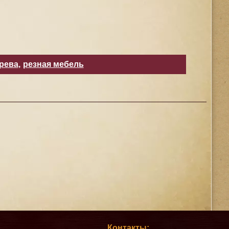
ерева
,
резная мебель
Контакты: