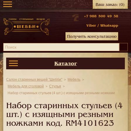
Ваш заказ:
(0)
+7 988 500 49 38
Viber
/
Whatsapp
Получить консультацию
Каталог
Салон старинных вещей "Шебби"
Мебель
Мебель для столовой
Стулья
Набор старинных стульев (4 шт.) с изящными резными ножками
Набор старинных стульев (4
шт.) с изящными резными
ножками код.
RM4101623