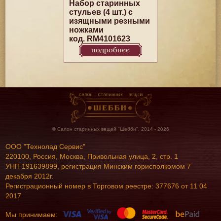
Набор старинных
стульев (4 шт.) с
изящными резными
ножками
код. RM4101623
подробнее
© Салон старинных вещей "Шебби", 2014 - 2026
ООО "Технолад Сервис"
220100, Россия, Москва, Привольная улица, 2, стр. 1
УНП 191639899, регистрация Минским горисполкомом 7
декабря 2012г.
Регистрационный номер в Торговом реестре: 377676 от 11 04
2017
Мы принимаем: