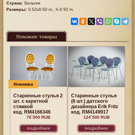
Страна
:
Бельгия
Размеры
:
0.52x0.50 m., h-0.92 m.
Похожие товары
Новинка
Старинные стулья 2
Старинные стулья
шт. с каретной
(6 шт.) датского
стяжкой
дизайнера Erik Fritz
код. RM4166346
код. RM4149917
76`000 RUB
124`500 RUB
подробнее
подробнее