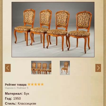
★
★
★
★
★
Рейтинг товара
Оценок
1
Рейтинг
5
Материал
:
Бук
Год
:
1950
Стиль
:
Классицизм