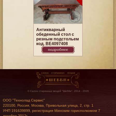
Антикварный
обеденный стол с
резным подстольем
код. BE4097408
подробнее
© Салон старинных вещей "Шебби", 2014 - 2026
ООО "Технолад Сервис"
220100, Россия, Москва, Привольная улица, 2, стр. 1
УНП 191639899, регистрация Минским горисполкомом 7
декабря 2012г.