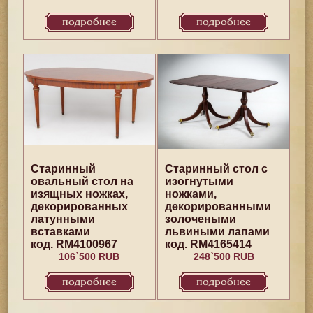
подробнее
подробнее
Старинный
Старинный стол с
овальный стол на
изогнутыми
изящных ножках,
ножками,
декорированных
декорированными
латунными
золочеными
вставками
львиными лапами
код. RM4100967
код. RM4165414
106`500 RUB
248`500 RUB
подробнее
подробнее