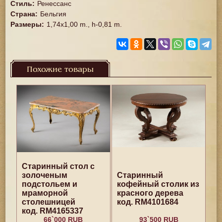
Стиль
:
Ренессанс
Страна
:
Бельгия
Размеры
:
1,74x1,00 m., h-0,81 m.
Похожие товары
Старинный стол с
золоченым
Старинный
подстольем и
кофейный столик из
мраморной
красного дерева
столешницей
код. RM4101684
код. RM4165337
66`000 RUB
93`500 RUB