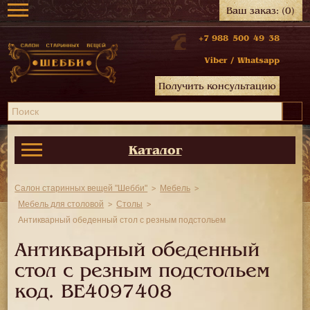
Ваш заказ:
(0)
+7 988 500 49 38
Viber
/
Whatsapp
Получить консультацию
Каталог
Салон старинных вещей "Шебби"
Мебель
Мебель для столовой
Столы
Антикварный обеденный стол с резным подстольем
Антикварный обеденный
стол с резным подстольем
код.
BE4097408