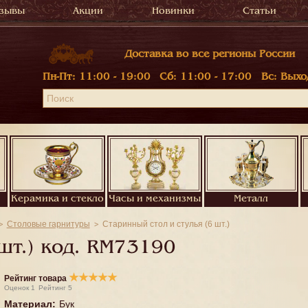
зывы
Акции
Новинки
Статьи
Доставка во все регионы России
Пн-Пт:
11:00 - 19:00
Сб:
11:00 - 17:00
Вс:
Выхо
Керамика и стекло
Часы и механизмы
Металл
Столовые гарнитуры
Старинный стол и стулья (6 шт.)
шт.) код.
RM73190
★
★
★
★
★
Рейтинг товара
Оценок
1
Рейтинг
5
Материал
:
Бук