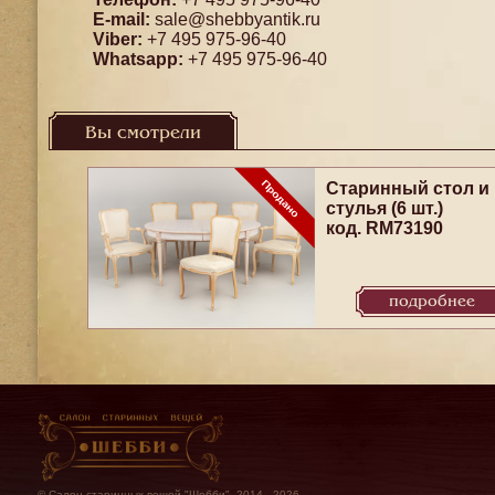
E-mail:
sale@shebbyantik.ru
Viber:
+7 495 975-96-40
Whatsapp:
+7 495 975-96-40
Вы смотрели
Старинный стол и
стулья (6 шт.)
код. RM73190
подробнее
© Салон старинных вещей "Шебби", 2014 - 2026