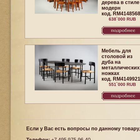
дерева в стиле
модерн
код. RM414856
638`000 RUB
подробнее
Mебель для
столовой из
дуба на
металлических
ножках
код. RM414992
551`000 RUB
подробнее
Если у Вас есть вопросы по данному товару
Телефон:
+7 495 975-96-40