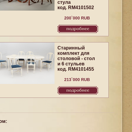
стула
код. RM4101502
200`000 RUB
подробнее
Старинный
комплект для
столовой - стол
и 6 стульев
код. RM4101455
213`000 RUB
подробнее
ом: