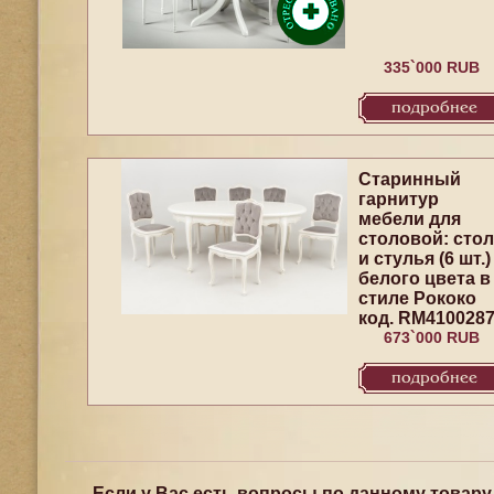
335`000 RUB
подробнее
Старинный
гарнитур
мебели для
столовой: стол
и стулья (6 шт.)
белого цвета в
стиле Рококо
код. RM410028
673`000 RUB
подробнее
Если у Вас есть вопросы по данному товару