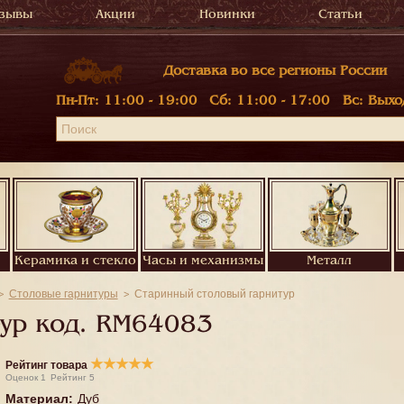
зывы
Акции
Новинки
Статьи
Доставка во все регионы России
Пн-Пт:
11:00 - 19:00
Сб:
11:00 - 17:00
Вс:
Выхо
Керамика и стекло
Часы и механизмы
Металл
Столовые гарнитуры
Старинный столовый гарнитур
ур код.
RM64083
★
★
★
★
★
Рейтинг товара
Оценок
1
Рейтинг
5
Материал
:
Дуб