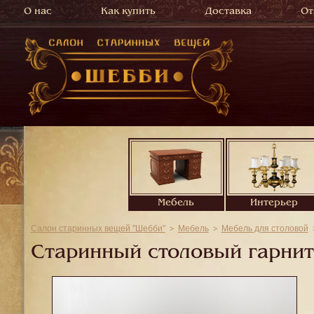
О нас
Как купить
Доставка
От
Мебель
Интерьер
Салон старинных вещей "Шебби"
Мебель
Мебель для столовой
Старинный столовый гарнит