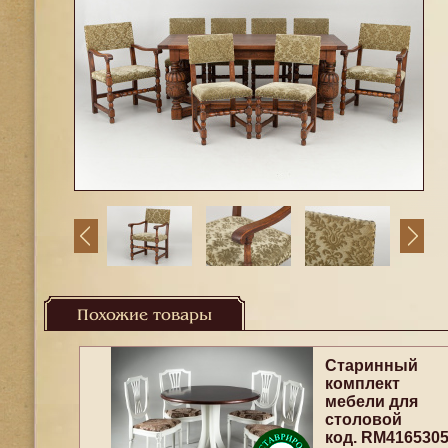
Похожие товары
Старинный
комплект
мебели для
столовой
код. RM416530