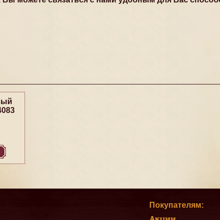
вый
4083
Покупателям:
Акции