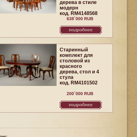
дерева в стиле
модерн
код. RM4148568
638`000 RUB
подробнее
Старинный
комплект для
столовой из
красного
дерева, стол и 4
стула
код. RM4101502
200`000 RUB
подробнее
ом: