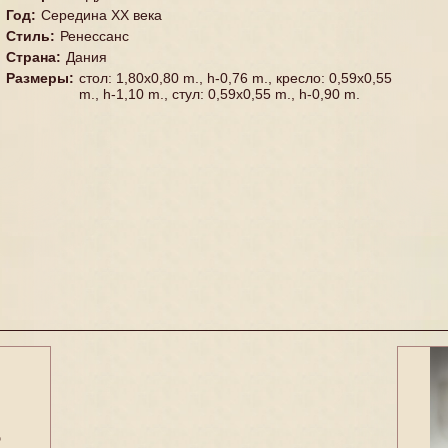
Год
:
Середина XX векa
Стиль
:
Ренессанс
Страна
:
Дания
Размеры
:
стол: 1,80x0,80 m., h-0,76 m., кресло: 0,59x0,55
m., h-1,10 m., стул: 0,59x0,55 m., h-0,90 m.
5