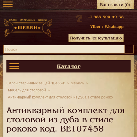
Ваш заказ:
(0)
+7 988 500 49 38
Viber
/
Whatsapp
Получить консультацию
Каталог
Салон старинных вещей "Шебби"
Мебель
Мебель для столовой
Антикварный комплект для столовой из дуба в стиле рококо
Антикварный комплект для
столовой из дуба в стиле
рококо код.
BE107458