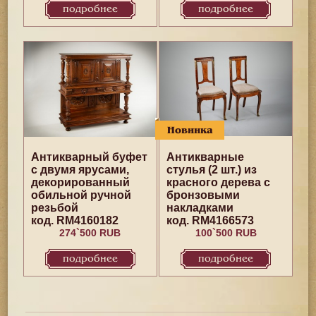
подробнее
подробнее
Новинка
Антикварный буфет
Антикварные
с двумя ярусами,
стулья (2 шт.) из
декорированный
красного дерева с
обильной ручной
бронзовыми
резьбой
накладками
код. RM4160182
код. RM4166573
274`500 RUB
100`500 RUB
подробнее
подробнее