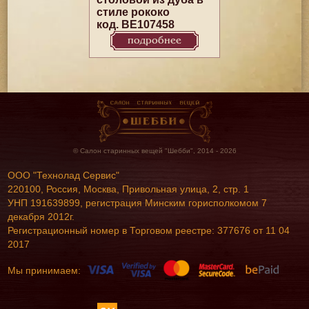
стиле рококо
код. BE107458
подробнее
© Салон старинных вещей "Шебби", 2014 - 2026
ООО "Технолад Сервис"
220100, Россия, Москва, Привольная улица, 2, стр. 1
УНП 191639899, регистрация Минским горисполкомом 7
декабря 2012г.
Регистрационный номер в Торговом реестре: 377676 от 11 04
2017
Мы принимаем: