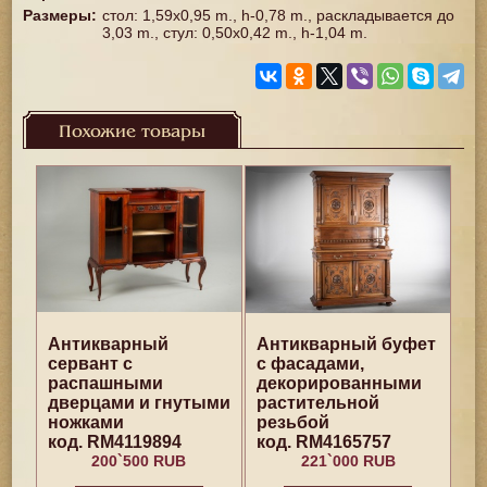
Размеры
:
стол: 1,59x0,95 m., h-0,78 m., раскладывается до
3,03 m., стул: 0,50x0,42 m., h-1,04 m.
Похожие товары
Антикварный
Антикварный буфет
сервант с
с фасадами,
распашными
декорированными
дверцами и гнутыми
растительной
ножками
резьбой
код. RM4119894
код. RM4165757
200`500 RUB
221`000 RUB