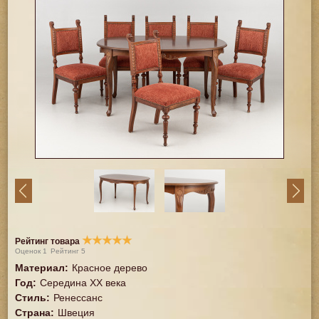
★
★
★
★
★
Рейтинг товара
Оценок
1
Рейтинг
5
Материал
:
Красное дерево
Год
:
Середина XX векa
Стиль
:
Ренессанс
Страна
:
Швеция