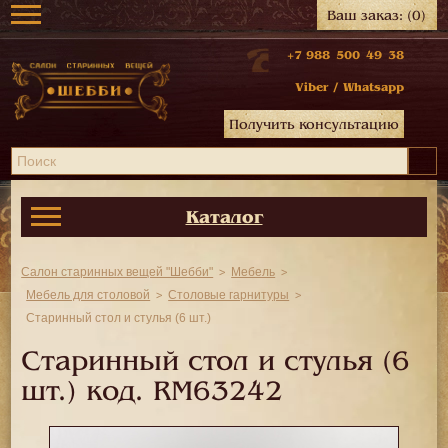
Ваш заказ:
(0)
+7 988 500 49 38
Viber
/
Whatsapp
Получить консультацию
Каталог
Салон старинных вещей "Шебби"
Мебель
Мебель для столовой
Столовые гарнитуры
Старинный стол и стулья (6 шт.)
Старинный стол и стулья (6
шт.) код.
RM63242