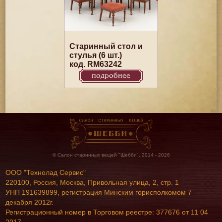
Старинный стол и
стулья (6 шт.)
код. RM63242
подробнее
© Салон старинных вещей "Шебби", 2014 - 2026
ООО "Технолад Сервис"
220100, Россия, Москва, Привольная улица, 2, стр. 1
УНП 191639899, регистрация Минским горисполкомом 7
декабря 2012г.
Регистрационный номер в Торговом реестре: 377676 от 11 04