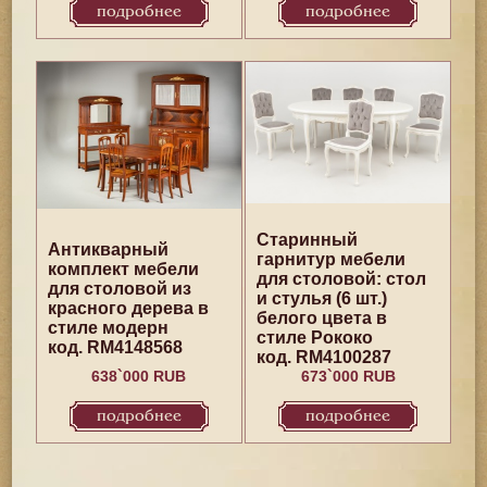
подробнее
подробнее
Старинный
Антикварный
гарнитур мебели
комплект мебели
для столовой: стол
для столовой из
и стулья (6 шт.)
красного дерева в
белого цвета в
стиле модерн
стиле Рококо
код. RM4148568
код. RM4100287
638`000 RUB
673`000 RUB
подробнее
подробнее