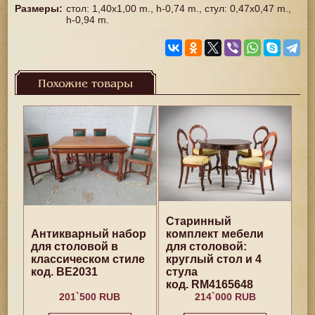
Размеры
:
стол: 1,40x1,00 m., h-0,74 m., стул: 0,47x0,47 m.,
h-0,94 m.
Похожие товары
Старинный
Антикварный набор
комплект мебели
для столовой в
для столовой:
классическом стиле
круглый стол и 4
код. BE2031
стула
код. RM4165648
201`500 RUB
214`000 RUB