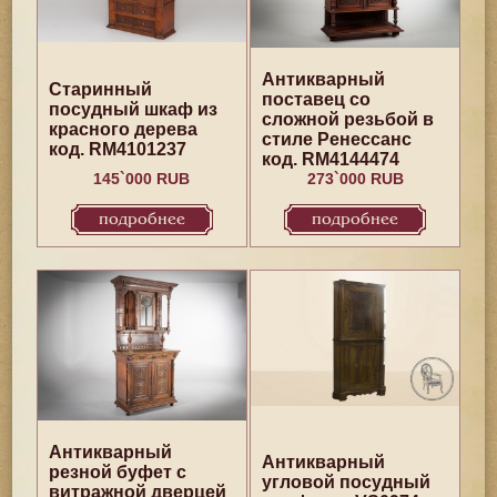
Антикварный
Старинный
поставец со
посудный шкаф из
сложной резьбой в
красного дерева
стиле Ренессанс
код. RM4101237
код. RM4144474
145`000 RUB
273`000 RUB
подробнее
подробнее
Антикварный
Антикварный
резной буфет с
угловой посудный
витражной дверцей