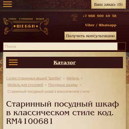
Ваш заказ:
(0)
+7 988 500 49 38
Viber
/
Whatsapp
Получить консультацию
Каталог
Салон старинных вещей "Шебби"
Мебель
Мебель для столовой
Посудные шкафы
Старинный посудный шкаф в классическом стиле
Старинный посудный шкаф
в классическом стиле код.
RM4100681