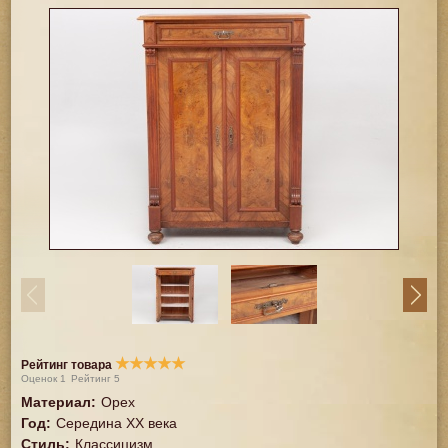
★
★
★
★
★
Рейтинг товара
Оценок
1
Рейтинг
5
Материал
:
Орех
Год
:
Середина XX векa
Стиль
:
Классицизм