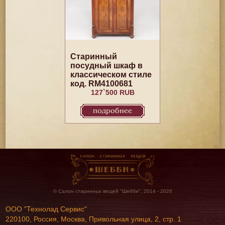
Старинный
посудный шкаф в
классическом стиле
код. RM4100681
127`500 RUB
подробнее
© Салон старинных вещей "Шебби", 2014 - 2026
ООО "Технолад Сервис"
220100, Россия, Москва, Привольная улица, 2, стр. 1