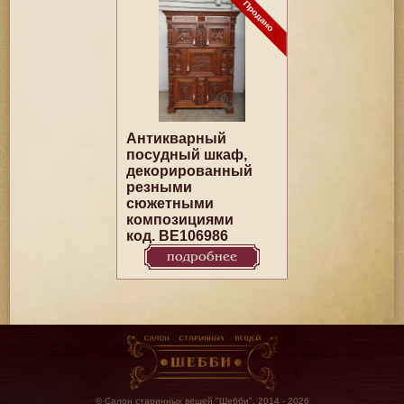
Антикварный
посудный шкаф,
декорированный
резными
сюжетными
композициями
код. BE106986
подробнее
© Салон старинных вещей "Шебби", 2014 - 2026