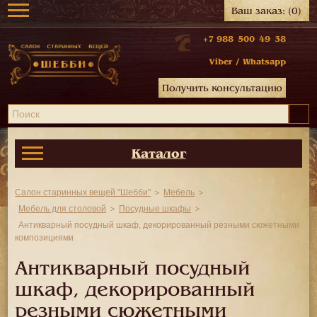
Ваш заказ:
(0)
+7 988 500 49 38
Viber
/
Whatsapp
Получить консультацию
Каталог
Салон старинных вещей "Шебби"
Мебель
Мебель для столовой
Посудные шкафы
Антикварный посудный шкаф, декорированный резными сюжетными
композициями
Антикварный посудный
шкаф, декорированный
резными сюжетными