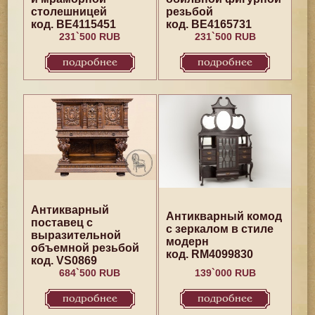
столешницей
резьбой
код. BE4115451
код. BE4165731
231`500 RUB
231`500 RUB
подробнее
подробнее
Антикварный
Антикварный комод
поставец с
с зеркалом в стиле
выразительной
модерн
объемной резьбой
код. RM4099830
код. VS0869
684`500 RUB
139`000 RUB
подробнее
подробнее