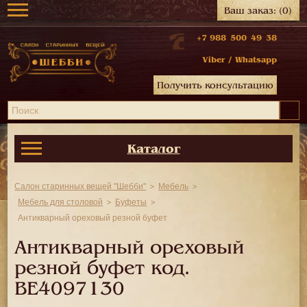
Ваш заказ:
(0)
+7 988 500 49 38
Viber
/
Whatsapp
Получить консультацию
Каталог
Салон старинных вещей "Шебби"
Мебель
Мебель для столовой
Буфеты
Антикварный ореховый резной буфет
Антикварный ореховый
резной буфет код.
BE4097130