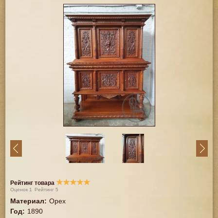
★
★
★
★
★
Рейтинг товара
Оценок
1
Рейтинг
5
Материал
:
Орех
Год
:
1890