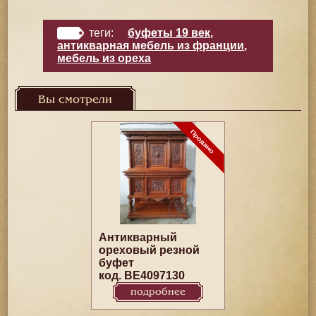
теги:
буфеты 19 век
,
антикварная мебель из франции
,
мебель из ореха
Вы смотрели
Антикварный
ореховый резной
буфет
код. BE4097130
подробнее