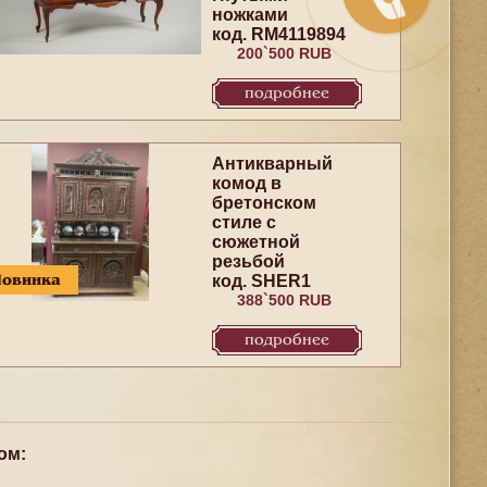
ножками
код. RM4119894
200`500 RUB
подробнее
Антикварный
комод в
бретонском
стиле с
сюжетной
резьбой
Новинка
код. SHER1
388`500 RUB
подробнее
ом: