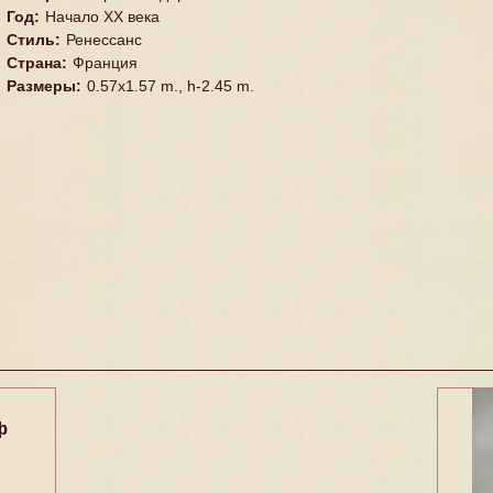
Год
:
Начало XX века
Стиль
:
Ренессанс
Страна
:
Франция
Размеры
:
0.57x1.57 m., h-2.45 m.
ф