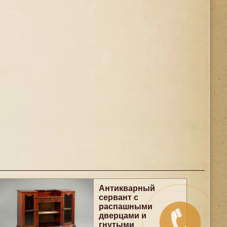
Антикварный
сервант с
распашными
дверцами и
гнутыми