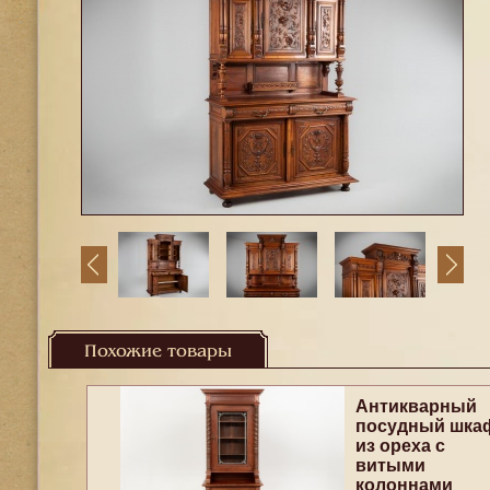
Похожие товары
Антикварный
посудный шка
из ореха с
витыми
колоннами