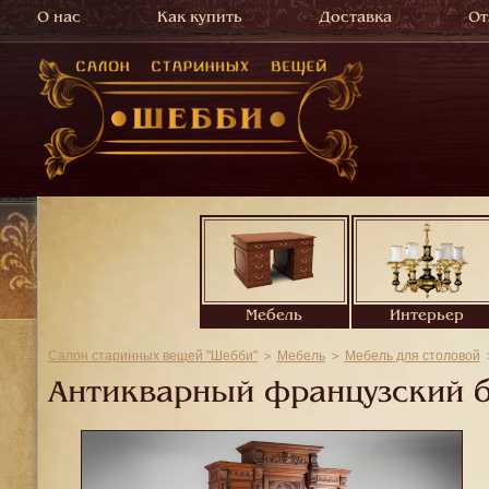
О нас
Как купить
Доставка
От
Мебель
Интерьер
Салон старинных вещей "Шебби"
Мебель
Мебель для столовой
Антикварный французский б