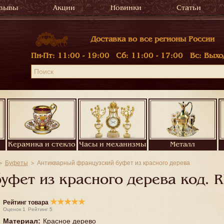
зывы
Акции
Новинки
Статьи
Доставка во все регионы России
Пн-Пт:
11:00 - 19:00
Сб:
11:00 - 17:00
Вс:
Выхо
Керамика и стекло
Часы и механизмы
Металл
Буфеты
Антикварный французский буфет из красного дерева
уфет из красного дерева код.
R
★
★
★
★
★
Рейтинг товара
Оценок
1
Рейтинг
5
Материал
:
Красное дерево