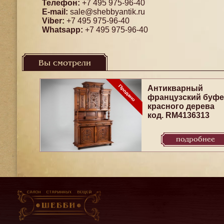
Телефон:
+7 495 975-96-40
E-mail:
sale@shebbyantik.ru
Viber:
+7 495 975-96-40
Whatsapp:
+7 495 975-96-40
Вы смотрели
Антикварный
французский буфе
красного дерева
код. RM4136313
подробнее