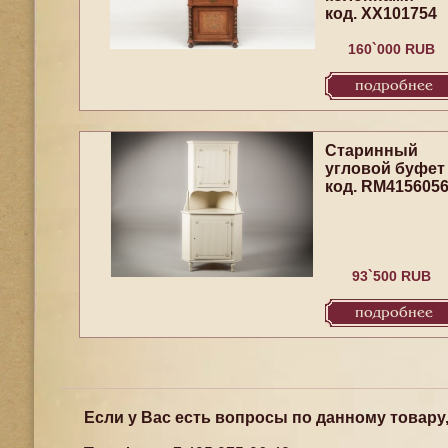
код. XX101754
160`000 RUB
подробнее
Старинный
угловой буфет
код. RM415605
93`500 RUB
подробнее
Если у Вас есть вопросы по данному товару