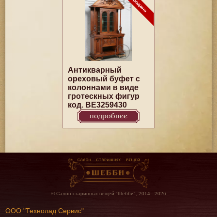
Антикварный
ореховый буфет с
колоннами в виде
гротескных фигур
код. BE3259430
подробнее
© Салон старинных вещей "Шебби", 2014 - 2026
ООО "Технолад Сервис"