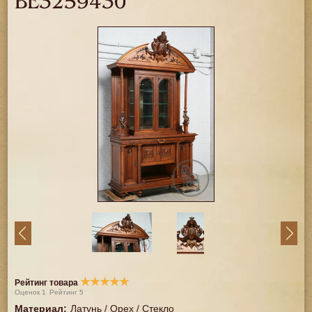
BE3259430
★
★
★
★
★
Рейтинг товара
Оценок
1
Рейтинг
5
Материал
:
Латунь / Орех / Стекло