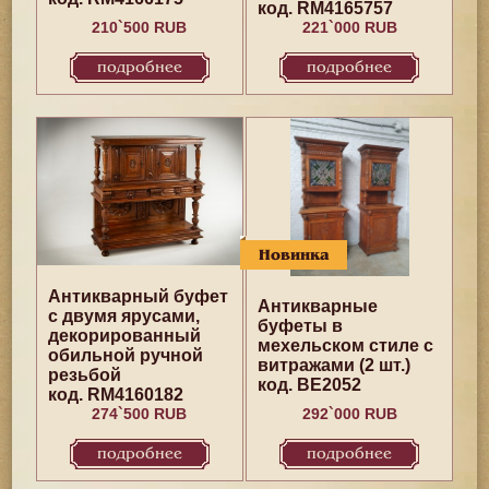
код. RM4165757
210`500 RUB
221`000 RUB
подробнее
подробнее
Новинка
Антикварный буфет
Антикварные
с двумя ярусами,
буфеты в
декорированный
мехельском стиле с
обильной ручной
витражами (2 шт.)
резьбой
код. BE2052
код. RM4160182
274`500 RUB
292`000 RUB
подробнее
подробнее