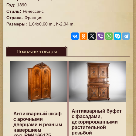
Год
:
1890
Стиль
:
Ренессанс
Страна
:
Франция
Размеры
:
1,64x0,60 m., h-2,94 m.
Похожие товары
Антикварный буфет
Антикварный шкаф
с фасадами,
с арочными
декорированными
дверцами и резным
растительной
навершием
резьбой
код. RM4166175