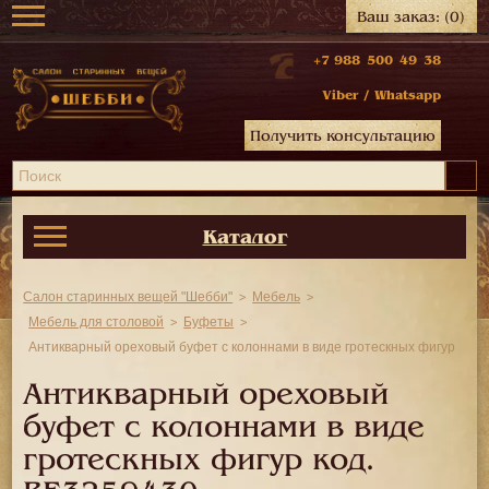
Ваш заказ:
(0)
+7 988 500 49 38
Viber
/
Whatsapp
Получить консультацию
Каталог
Салон старинных вещей "Шебби"
Мебель
Мебель для столовой
Буфеты
Антикварный ореховый буфет с колоннами в виде гротескных фигур
Антикварный ореховый
буфет с колоннами в виде
гротескных фигур код.