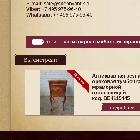
E-mail:
sale@shebbyantik.ru
Viber:
+7 495 975-96-40
Whatsapp:
+7 495 975-96-40
теги:
антикварная мебель из фран
Вы смотрели
Антикварная резн
ореховая тумбочка
мраморной
столешницей
код. BE4115445
подробнее