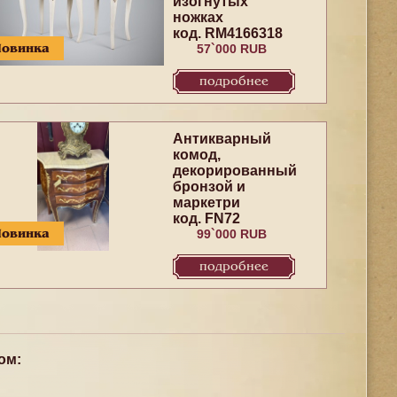
изогнутых
ножках
код. RM4166318
Новинка
57`000 RUB
подробнее
Антикварный
комод,
декорированный
бронзой и
маркетри
код. FN72
Новинка
99`000 RUB
подробнее
ом: