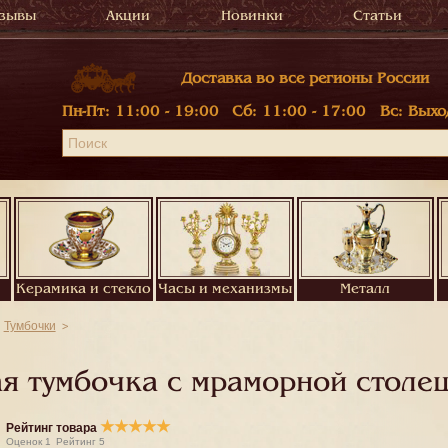
зывы
Акции
Новинки
Статьи
Доставка во все регионы России
Пн-Пт:
11:00 - 19:00
Сб:
11:00 - 17:00
Вс:
Выхо
Керамика и стекло
Часы и механизмы
Металл
Тумбочки
ая тумбочка с мраморной столе
★
★
★
★
★
Рейтинг товара
Оценок
1
Рейтинг
5