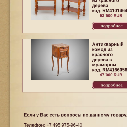
из красного
дерева
код. RM410146
93`500 RUB
подробнее
Антикварный
комод из
красного
дерева с
мрамором
код. RM416605
47`000 RUB
подробнее
Если у Вас есть вопросы по данному товару
Телефон:
+7 495 975-96-40