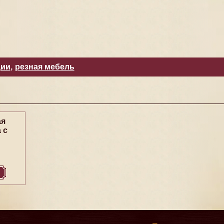
ции
,
резная мебель
ая
 с