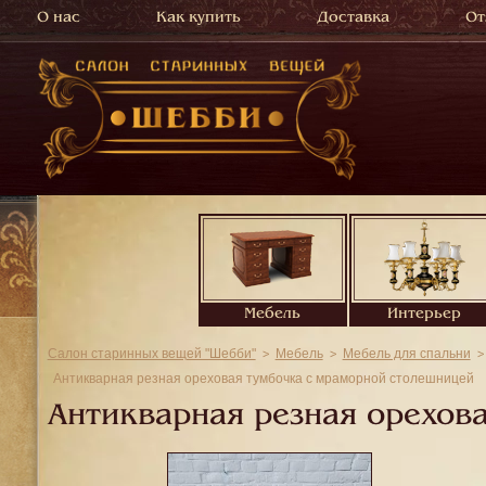
О нас
Как купить
Доставка
От
Мебель
Интерьер
Салон старинных вещей "Шебби"
Мебель
Мебель для спальни
Антикварная резная ореховая тумбочка с мраморной столешницей
Антикварная резная орехов