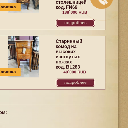
столешницей
Новинка
код. FN69
188`000 RUB
подробнее
Старинный
комод на
высоких
изогнутых
ножках
код. BL283
Новинка
40`000 RUB
подробнее
ом: