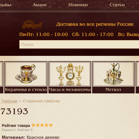
зывы
Акции
Новинки
Статьи
Доставка во все регионы России
Пн-Пт:
11:00 - 19:00
Сб:
11:00 - 17:00
Вс:
Выхо
Керамика и стекло
Часы и механизмы
Металл
Тумбочки
Старинная тумбочка
73193
★
★
★
★
★
Рейтинг товара
Оценок
1
Рейтинг
5
Материал
:
Красное дерево