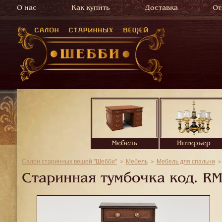
О нас
Как купить
Доставка
От
Мебель
Интерьер
Салон старинных вещей "Шебби"
Мебель
Мебель для спальни
Старинная тумбочка код.
RM