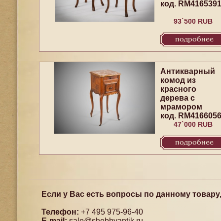
код. RM416539
93`500 RUB
подробнее
Антикварный
комод из
красного
дерева с
мрамором
код. RM416605
47`000 RUB
подробнее
Если у Вас есть вопросы по данному товару
Телефон:
+7 495 975-96-40
E-mail:
sale@shebbyantik.ru