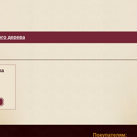
ого дерева
ка
Покупателям: