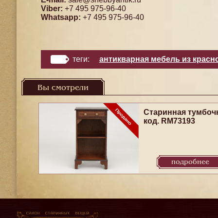
Viber:
+7 495 975-96-40
Whatsapp:
+7 495 975-96-40
теги:
антикварная мебель из красн
Вы смотрели
Старинная тумбоч
код. RM73193
подробнее