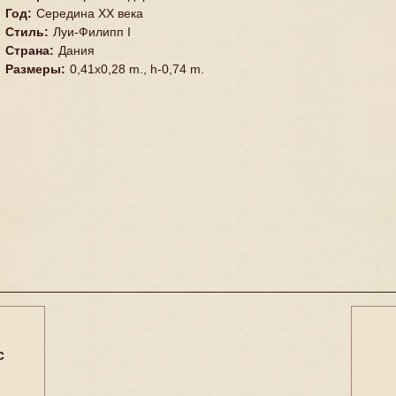
Год
:
Середина XX векa
Стиль
:
Луи-Филипп I
Страна
:
Дания
Размеры
:
0,41x0,28 m., h-0,74 m.
с