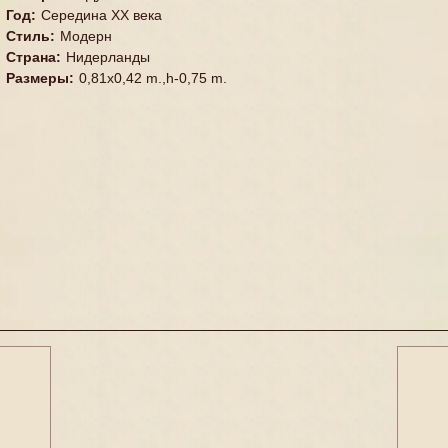
Год
:
Середина XX векa
Стиль
:
Модерн
Страна
:
Нидерланды
Размеры
:
0,81x0,42 m.,h-0,75 m.