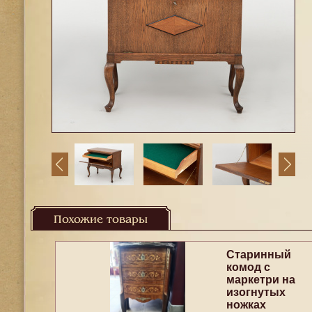
Похожие товары
Старинный
комод с
маркетри на
изогнутых
ножках