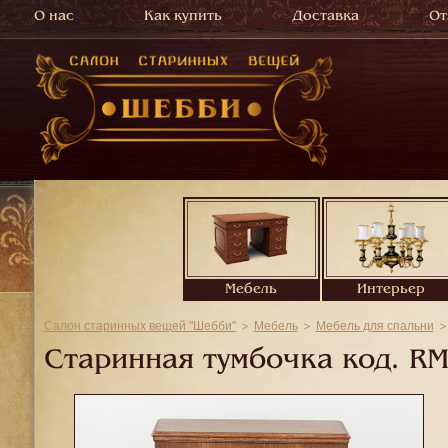
О нас
Как купить
Доставка
От
Мебель
Интерьер
Салон старинных вещей "Шебби"
Мебель
Мебель для спальни
Старинная тумбочка код.
RM