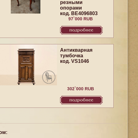
резными
опорами
код. BE4096803
97`000 RUB
подробнее
Антикварная
тумбочка
код. VS1046
302`000 RUB
подробнее
ом: