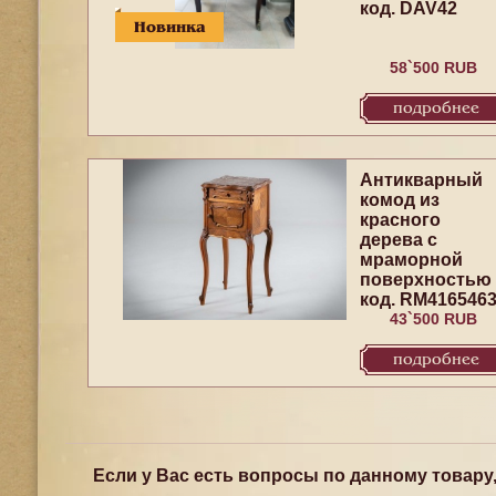
код. DAV42
Новинка
58`500 RUB
подробнее
Антикварный
комод из
красного
дерева с
мраморной
поверхностью
код. RM416546
43`500 RUB
подробнее
Если у Вас есть вопросы по данному товару