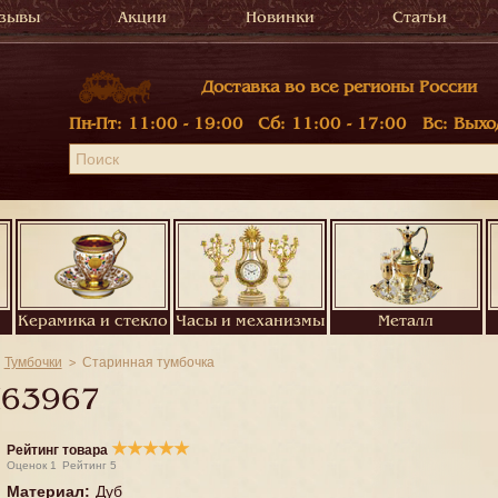
зывы
Акции
Новинки
Статьи
Доставка во все регионы России
Пн-Пт:
11:00 - 19:00
Сб:
11:00 - 17:00
Вс:
Выхо
Керамика и стекло
Часы и механизмы
Металл
Тумбочки
Старинная тумбочка
63967
★
★
★
★
★
Рейтинг товара
Оценок
1
Рейтинг
5
Материал
:
Дуб