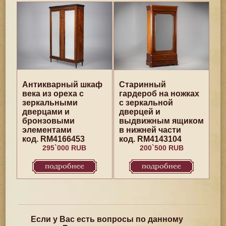
Антикварный шкаф
Старинный
века из ореха с
гардероб на ножках
зеркальными
с зеркальной
дверцами и
дверцей и
бронзовыми
выдвижным ящиком
элементами
в нижней части
код. RM4166453
код. RM4143104
295`000 RUB
200`500 RUB
подробнее
подробнее
Если у Вас есть вопросы по данному