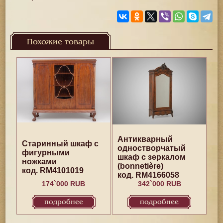
Похожие товары
Антикварный
Старинный шкаф с
одностворчатый
фигурными
шкаф с зеркалом
ножками
(bonnetière)
код. RM4101019
код. RM4166058
174`000 RUB
342`000 RUB
подробнее
подробнее