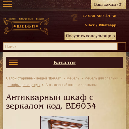
Ваш заказ:
(0)
+7 988 500 49 38
Viber
/
Whatsapp
Получить консультацию
Каталог
Салон старинных вещей "Шебби"
Мебель
Мебель для спальни
Шкафы для одежды
Антикварный шкаф с зеркалом
Антикварный шкаф с
зеркалом код.
BE6034