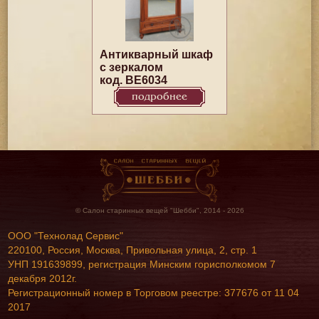
Антикварный шкаф
с зеркалом
код. BE6034
подробнее
© Салон старинных вещей "Шебби", 2014 - 2026
ООО "Технолад Сервис"
220100, Россия, Москва, Привольная улица, 2, стр. 1
УНП 191639899, регистрация Минским горисполкомом 7
декабря 2012г.
Регистрационный номер в Торговом реестре: 377676 от 11 04
2017