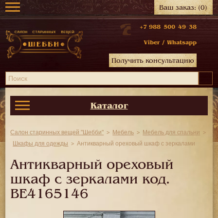
Ваш заказ:
(0)
+7 988 500 49 38
Viber
/
Whatsapp
Получить консультацию
Каталог
Салон старинных вещей "Шебби"
Мебель
Мебель для спальни
Шкафы для одежды
Антикварный ореховый шкаф с зеркалами
Антикварный ореховый
шкаф с зеркалами код.
BE4165146