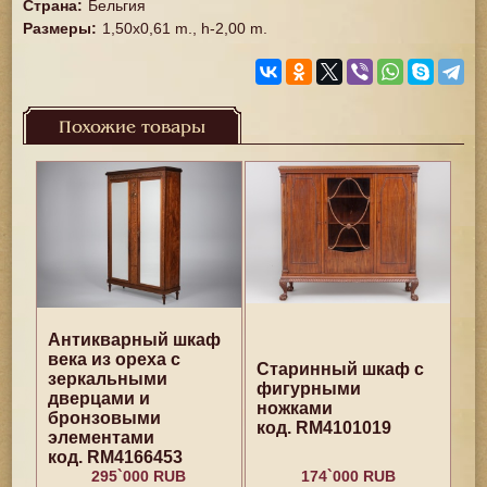
Страна
:
Бельгия
Размеры
:
1,50x0,61 m., h-2,00 m.
Похожие товары
Антикварный шкаф
века из ореха с
Старинный шкаф с
зеркальными
фигурными
дверцами и
ножками
бронзовыми
код. RM4101019
элементами
код. RM4166453
295`000 RUB
174`000 RUB