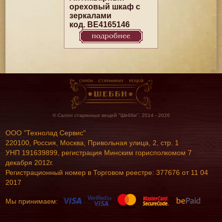
ореховый шкаф с
зеркалами
код. BE4165146
подробнее
© Салон старинных вещей "Шебби", 2014 - 2026
ООО "Технолад Сервис"
220100, Россия, Москва, Привольная улица, 2, стр. 1
УНП 191639899, регистрация Минским горисполкомом 7
декабря 2012г.
Регистрационный номер в Торговом реестре: 377676 от 11 04
2017
Мы принимаем: