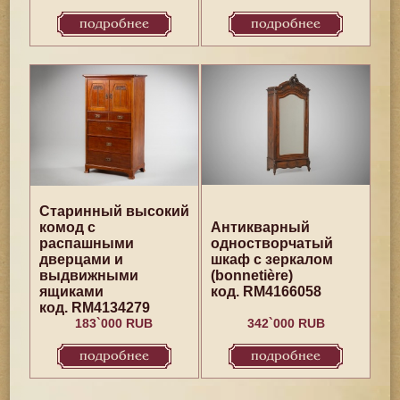
подробнее
подробнее
Старинный высокий
комод с
Антикварный
распашными
одностворчатый
дверцами и
шкаф с зеркалом
выдвижными
(bonnetière)
ящиками
код. RM4166058
код. RM4134279
183`000 RUB
342`000 RUB
подробнее
подробнее