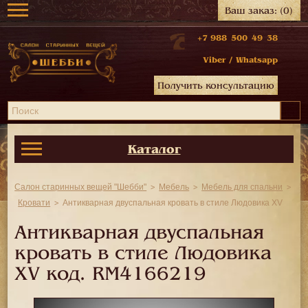
Ваш заказ:
(0)
+7 988 500 49 38
Viber
/
Whatsapp
Получить консультацию
Каталог
Салон старинных вещей "Шебби"
Мебель
Мебель для спальни
Кровати
Антикварная двуспальная кровать в стиле Людовика XV
Антикварная двуспальная
кровать в стиле Людовика
XV код.
RM4166219