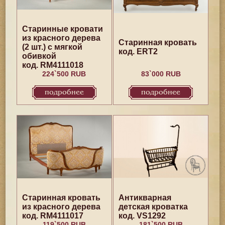
Старинные кровати
из красного дерева
Старинная кровать
(2 шт.) с мягкой
код. ERT2
обивкой
код. RM4111018
224`500 RUB
83`000 RUB
подробнее
подробнее
Старинная кровать
Антикварная
из красного дерева
детская кроватка
код. RM4111017
код. VS1292
119`500 RUB
181`500 RUB