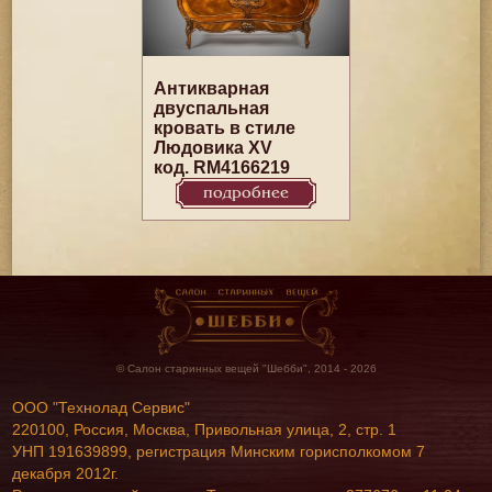
Антикварная
двуспальная
кровать в стиле
Людовика XV
код. RM4166219
подробнее
© Салон старинных вещей "Шебби", 2014 - 2026
ООО "Технолад Сервис"
220100, Россия, Москва, Привольная улица, 2, стр. 1
УНП 191639899, регистрация Минским горисполкомом 7
декабря 2012г.