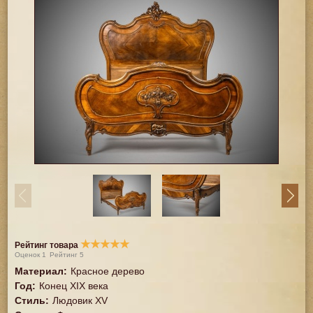
★
★
★
★
★
Рейтинг товара
Оценок
1
Рейтинг
5
Материал
:
Красное дерево
Год
:
Конец XIX века
Стиль
:
Людовик XV