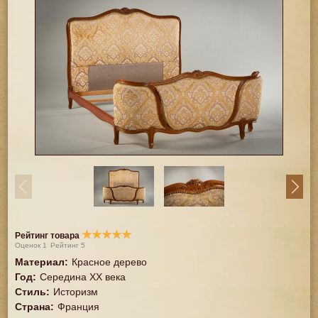
★
★
★
★
★
Рейтинг товара
Оценок
1
Рейтинг
5
Материал
:
Красное дерево
Год
:
Середина XX векa
Стиль
:
Историзм
Страна
:
Франция