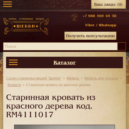
Ваш заказ:
(0)
+7 988 500 49 38
Viber
/
Whatsapp
Получить консультацию
Каталог
Салон старинных вещей "Шебби"
Мебель
Мебель для спальни
Кровати
Старинная кровать из красного дерева
Старинная кровать из
красного дерева код.
RM4111017