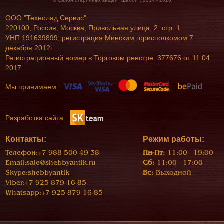
© Салон старинных вещей "Шебби", 2014 - 2026
ООО "Технолад Сервис"
220100, Россия, Москва, Привольная улица, 2, стр. 1
УНП 191639899, регистрация Минским горисполкомом 7
декабря 2012г.
Регистрационный номер в Торговом реестре: 377676 от 11 04
2017
Мы принимаем:
Разработка сайта:
Контакты:
Режим работы:
Телефон:
+7 988 500 49 38
Пн-Пт:
11:00 - 19:00
Email:
sale@shebbyantik.ru
Сб:
11:00 - 17:00
Skype:
shebbyantik
Вс:
Выходной
Viber:
+7 925 879-16-85
Whatsapp:
+7 925 879-16-85