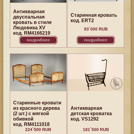
Антикварная
Старинная кровать
двуспальная
код. ERT2
кровать в стиле
Людовика XV
83`000 RUB
код. RM4166219
подробнее
подробнее
Старинные кровати
из красного дерева
Антикварная
(2 шт.) с мягкой
детская кроватка
обивкой
код. VS1292
код. RM4111018
224`500 RUB
181`500 RUB