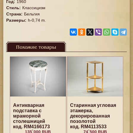
Год
:
1960
Стиль
:
Классицизм
Страна
:
Бельгия
Размеры
:
h-0,74 m.
Похожие товары
Антикварная
Старинная угловая
подставка с
этажерка,
мраморной
декорированная
столешницей
позолотой
код. RM4166173
код. RM4113533
135`000 RUB
74`500 RUB