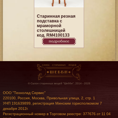
Старинная резная
подставка с
мраморной
столешницей
код. RM4100133
подробнее
© Салон старинных вещей "Шебби", 2014 - 2026
ООО "Технолад Сервис"
220100, Россия, Москва, Привольная улица, 2, стр. 1
УНП 191639899, регистрация Минским горисполкомом 7
декабря 2012г.
Регистрационный номер в Торговом реестре: 377676 от 11 04