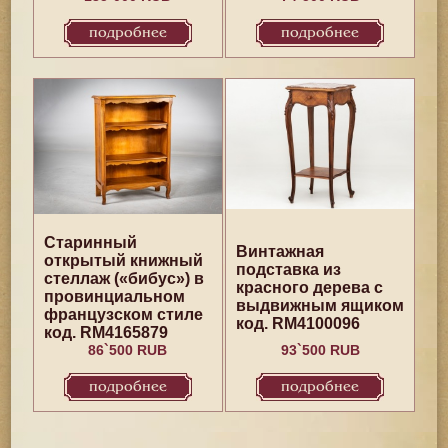
подробнее
подробнее
Старинный
Винтажная
открытый книжный
подставка из
стеллаж («бибус») в
красного дерева с
провинциальном
выдвижным ящиком
французском стиле
код. RM4100096
код. RM4165879
86`500 RUB
93`500 RUB
подробнее
подробнее