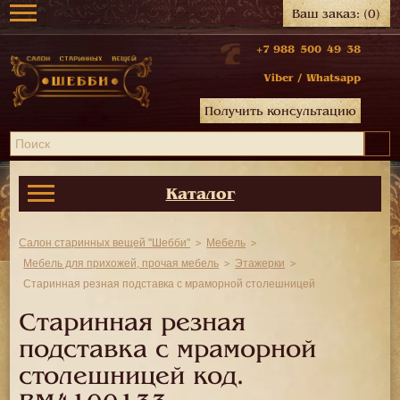
Ваш заказ:
(0)
+7 988 500 49 38
Viber
/
Whatsapp
Получить консультацию
Каталог
Салон старинных вещей "Шебби"
Мебель
Мебель для прихожей, прочая мебель
Этажерки
Старинная резная подставка с мраморной столешницей
Старинная резная
подставка с мраморной
столешницей код.