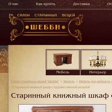
О нас
Как купить
Доставка
От
Мебель
Интерьер
Салон старинных вещей "Шебби"
Мебель
Мебель для кабинета,
Старинный книжный шкаф с художественной резьбой
Старинный книжный шкаф с