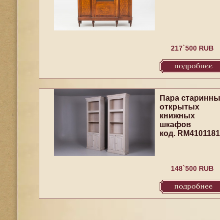
217`500 RUB
подробнее
Пара старинн
открытых
книжных
шкафов
код. RM4101181
148`500 RUB
подробнее