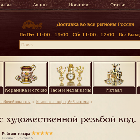
зывы
Акции
Новинки
Статьи
Доставка во все регионы России
Пн-Пт:
11:00 - 19:00
Сб:
11:00 - 17:00
Вс:
Выхо
Керамика и стекло
Часы и механизмы
Металл
 рабочей комнаты
Книжные шкафы, библиотеки
 художественной резьбой код.
★
★
★
★
★
Рейтинг товара
Оценок
1
Рейтинг
5