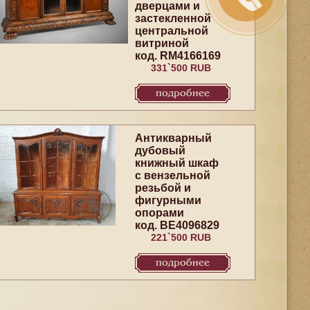
дверцами и
застекленной
центральной
витриной
код. RM4166169
331`500 RUB
подробнее
Антикварный
дубовый
книжный шкаф
с вензельной
резьбой и
фигурными
опорами
код. BE4096829
221`500 RUB
подробнее