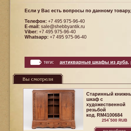
Если у Вас есть вопросы по данному товару
Телефон:
+7 495 975-96-40
E-mail:
sale@shebbyantik.ru
Viber:
+7 495 975-96-40
Whatsapp:
+7 495 975-96-40
теги:
антикварные шкафы из дуба
,
Вы смотрели
Старинный книжн
шкаф с
художественной
резьбой
код. RM4100684
254`500 RUB
подробнее