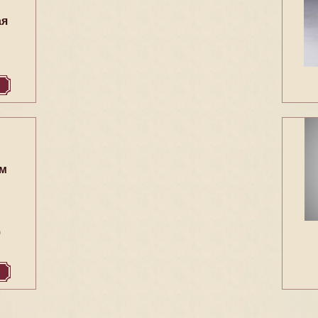
ая
ом
9