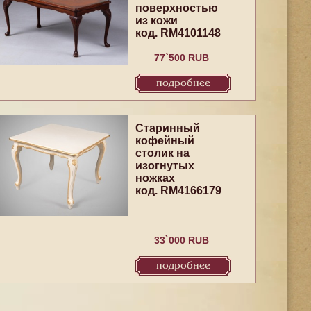
поверхностью
из кожи
код. RM4101148
77`500 RUB
подробнее
Старинный
кофейный
столик на
изогнутых
ножках
код. RM4166179
33`000 RUB
подробнее