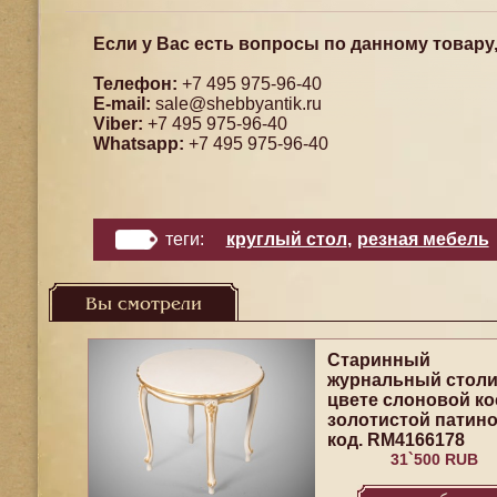
Если у Вас есть вопросы по данному товару
Телефон:
+7 495 975-96-40
E-mail:
sale@shebbyantik.ru
Viber:
+7 495 975-96-40
Whatsapp:
+7 495 975-96-40
теги:
круглый стол
,
резная мебель
Вы смотрели
Старинный
журнальный столи
цвете слоновой ко
золотистой патин
код. RM4166178
31`500 RUB