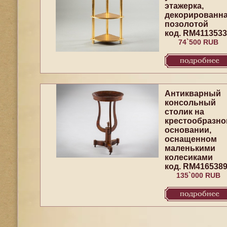
этажерка,
декорированн
позолотой
код. RM4113533
74`500 RUB
подробнее
Антикварный
консольный
столик на
крестообразн
основании,
оснащенном
маленькими
колесиками
код. RM416538
135`000 RUB
подробнее