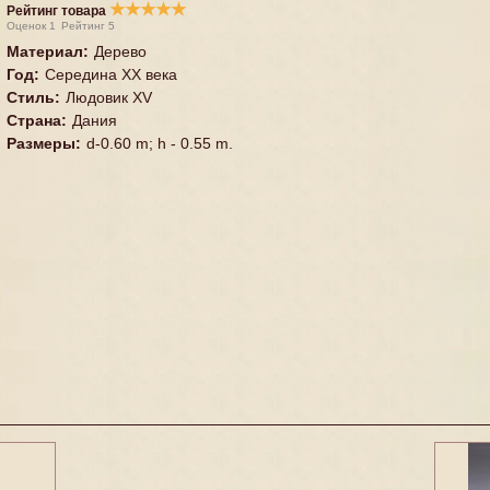
★
★
★
★
★
Рейтинг товара
Оценок
1
Рейтинг
5
Материал
:
Дерево
Год
:
Середина XX векa
Стиль
:
Людовик XV
Страна
:
Дания
Размеры
:
d-0.60 m; h - 0.55 m.