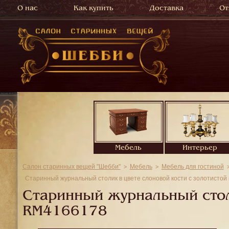
О нас
Как купить
Доставка
От
Мебель
Интерьер
Салон старинных вещей "Шебби"
Мебель
Мебель для гостиной
Старинный журнальный столик в цвете слоновой кости с золотистой
Старинный журнальный столи
RM4166178