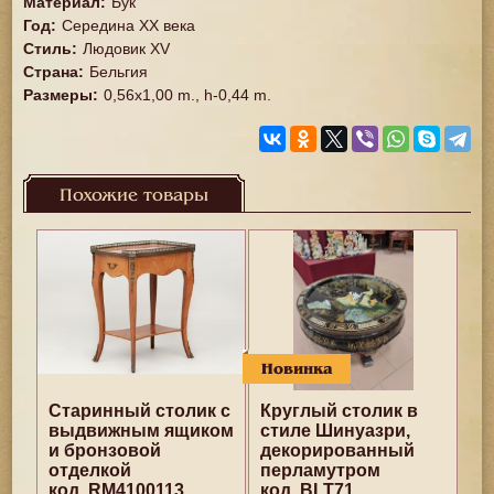
Материал
:
Бук
Год
:
Середина XX векa
Стиль
:
Людовик XV
Страна
:
Бельгия
Размеры
:
0,56x1,00 m., h-0,44 m.
Похожие товары
Новинка
Старинный столик с
Круглый столик в
выдвижным ящиком
стиле Шинуазри,
и бронзовой
декорированный
отделкой
перламутром
код. RM4100113
код. BLT71