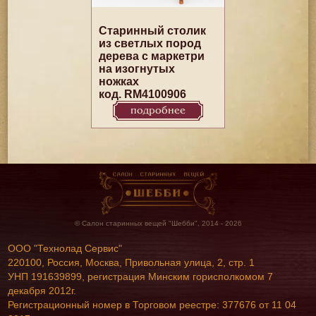
Старинный столик
из светлых пород
дерева с маркетри
на изогнутых
ножках
код. RM4100906
подробнее
© Салон старинных вещей "Шебби", 2014 - 2026
ООО "Технолад Сервис"
220100, Россия, Москва, Привольная улица, 2, стр. 1
УНП 191639899, регистрация Минским горисполкомом 7
декабря 2012г.
Регистрационный номер в Торговом реестре: 377676 от 11 04