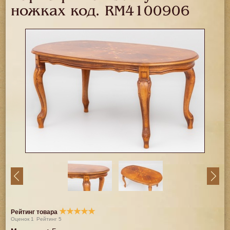
ножках код.
RM4100906
★
★
★
★
★
Рейтинг товара
Оценок
1
Рейтинг
5