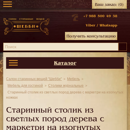
Ваш заказ:
(0)
+7 988 500 49 38
Viber
/
Whatsapp
Получить консультацию
Каталог
Салон старинных вещей "Шебби"
Мебель
Мебель для гостиной
Столики журнальные
Старинный столик из светлых пород дерева с маркетри на изогнутых
ножках
Старинный столик из
светлых пород дерева с
маркетри на изогнутых