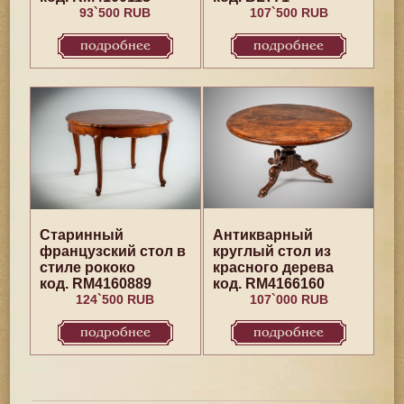
93`500 RUB
107`500 RUB
подробнее
подробнее
Старинный
Антикварный
французский стол в
круглый стол из
стиле рококо
красного дерева
код. RM4160889
код. RM4166160
124`500 RUB
107`000 RUB
подробнее
подробнее