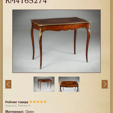
RM4165274
★
★
★
★
★
Рейтинг товара
Оценок
1
Рейтинг
5
Материал
:
Орех