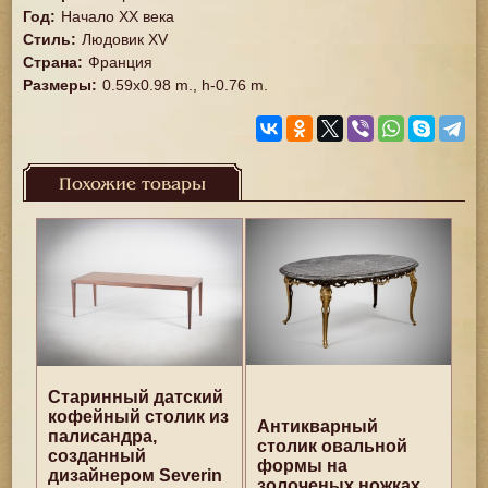
Год
:
Начало XX века
Стиль
:
Людовик XV
Страна
:
Франция
Размеры
:
0.59x0.98 m., h-0.76 m.
Похожие товары
Старинный датский
кофейный столик из
Антикварный
палисандра,
столик овальной
созданный
формы на
дизайнером Severin
золоченых ножках