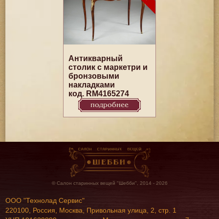
Антикварный
столик с маркетри и
бронзовыми
накладками
код. RM4165274
подробнее
© Салон старинных вещей "Шебби", 2014 - 2026
ООО "Технолад Сервис"
220100, Россия, Москва, Привольная улица, 2, стр. 1