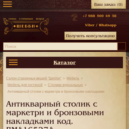
Ваш заказ:
(0)
+7 988 500 49 38
Viber
/
Whatsapp
Получить консультацию
Каталог
Салон старинных вещей "Шебби"
Мебель
Мебель для гостиной
Столики журнальные
Антикварный столик с маркетри и бронзовыми накладками
Антикварный столик с
маркетри и бронзовыми
накладками код.