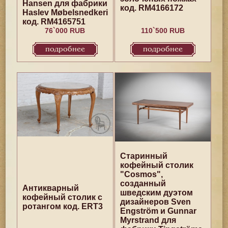
Hansen для фабрики
код. RM4166172
Haslev Møbelsnedkeri
код. RM4165751
76`000 RUB
110`500 RUB
подробнее
подробнее
Старинный
кофейный столик
"Cosmos",
созданный
Антикварный
шведским дуэтом
кофейный столик с
дизайнеров Sven
ротангом код. ERT3
Engström и Gunnar
Myrstrand для