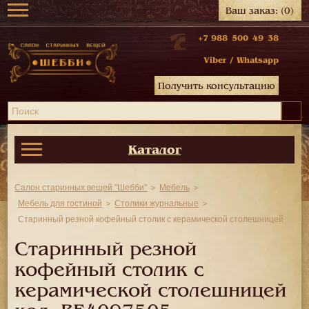
Ваш заказ:
(0)
+7 988 500 49 38
Viber
/
Whatsapp
Получить консультацию
Каталог
Салон старинных вещей "Шебби"
Мебель
Мебель для гостиной
Столики журнальные
Старинный резной кофейный столик с керамической столешницей
Старинный резной
кофейный столик с
керамической столешницей