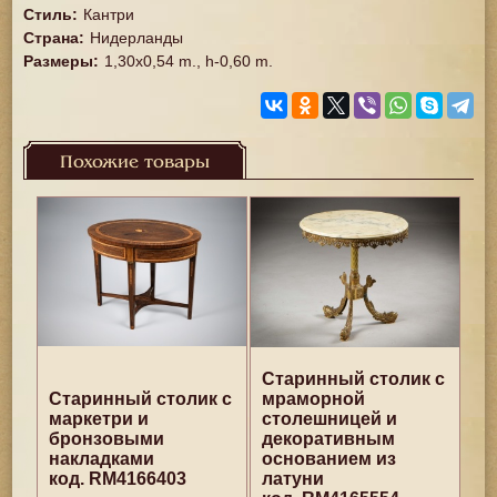
Стиль
:
Кантри
Страна
:
Нидерланды
Размеры
:
1,30x0,54 m., h-0,60 m.
Похожие товары
Старинный столик с
Старинный столик с
мраморной
маркетри и
столешницей и
бронзовыми
декоративным
накладками
основанием из
код. RM4166403
латуни