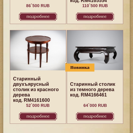
код. RM4165554
86`500 RUB
110`500 RUB
подробнее
подробнее
Новинка
Старинный
двухъярусный
Старинный столик
столик из красного
из темного дерева
дерева
код. RM4166461
код. RM4161600
52`000 RUB
64`000 RUB
подробнее
подробнее