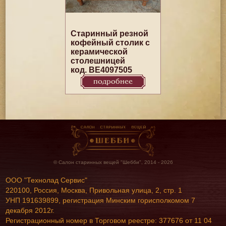
Старинный резной
кофейный столик с
керамической
столешницей
код. BE4097505
подробнее
© Салон старинных вещей "Шебби", 2014 - 2026
ООО "Технолад Сервис"
220100, Россия, Москва, Привольная улица, 2, стр. 1
УНП 191639899, регистрация Минским горисполкомом 7
декабря 2012г.
Регистрационный номер в Торговом реестре: 377676 от 11 04