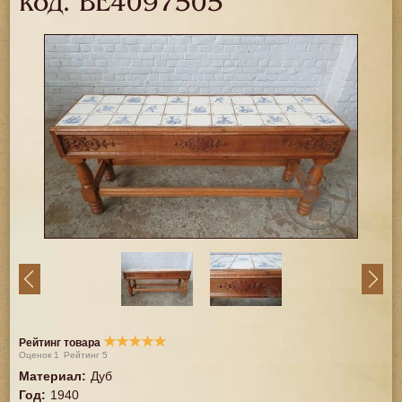
код.
BE4097505
★
★
★
★
★
Рейтинг товара
Оценок
1
Рейтинг
5
Материал
:
Дуб
Год
:
1940