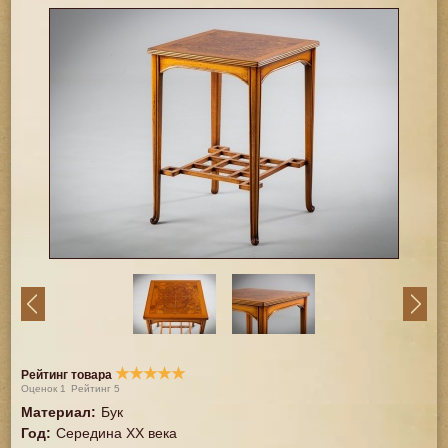
★
★
★
★
★
Рейтинг товара
Оценок
1
Рейтинг
5
Материал
:
Бук
Год
:
Середина XX векa