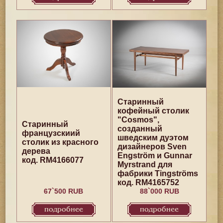
Старинный
кофейный столик
"Cosmos",
Старинный
созданный
французскиий
шведским дуэтом
столик из красного
дизайнеров Sven
дерева
Engström и Gunnar
код. RM4166077
Myrstrand для
фабрики Tingströms
код. RM4165752
67`500 RUB
88`000 RUB
подробнее
подробнее