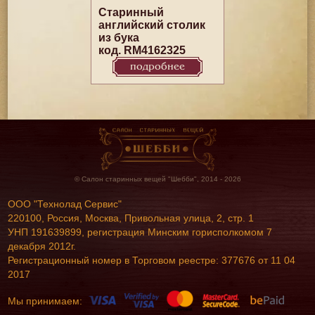
Старинный
английский столик
из бука
код. RM4162325
подробнее
© Салон старинных вещей "Шебби", 2014 - 2026
ООО "Технолад Сервис"
220100, Россия, Москва, Привольная улица, 2, стр. 1
УНП 191639899, регистрация Минским горисполкомом 7
декабря 2012г.
Регистрационный номер в Торговом реестре: 377676 от 11 04
2017
Мы принимаем: