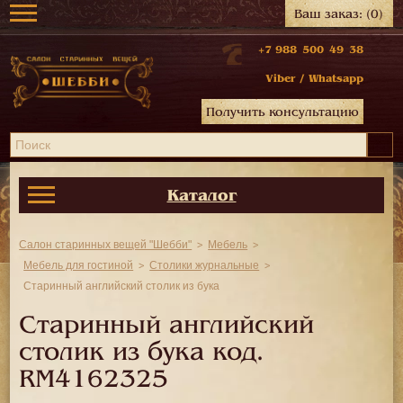
Ваш заказ:
(0)
+7 988 500 49 38
Viber
/
Whatsapp
Получить консультацию
Каталог
Салон старинных вещей "Шебби"
Мебель
Мебель для гостиной
Столики журнальные
Старинный английский столик из бука
Старинный английский
столик из бука код.
RM4162325