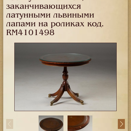
заканчивающихся
латунными львиными
лапами на роликах код.
RM4101498