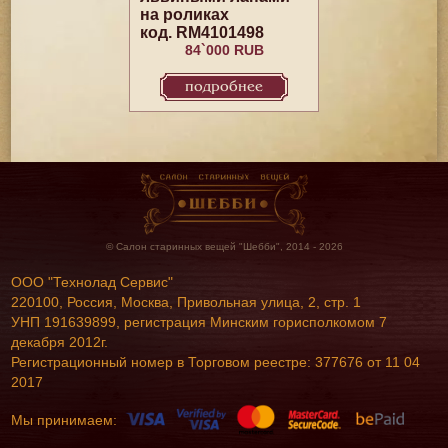
на роликах
код. RM4101498
84`000 RUB
подробнее
© Салон старинных вещей "Шебби", 2014 - 2026
ООО "Технолад Сервис"
220100, Россия, Москва, Привольная улица, 2, стр. 1
УНП 191639899, регистрация Минским горисполкомом 7
декабря 2012г.
Регистрационный номер в Торговом реестре: 377676 от 11 04
2017
Мы принимаем: