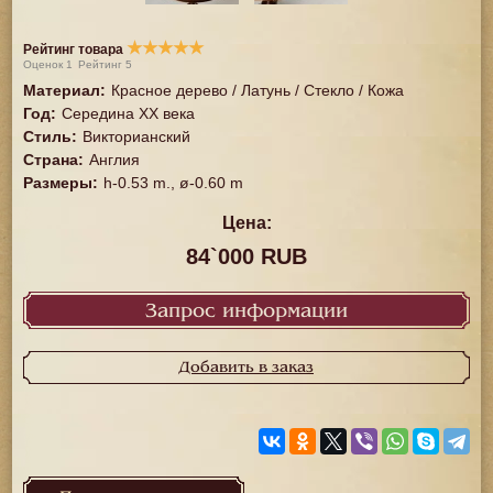
★
★
★
★
★
Рейтинг товара
Оценок
1
Рейтинг
5
Материал
:
Красное дерево / Латунь / Стекло / Кожа
Год
:
Середина XX векa
Стиль
:
Викторианский
Страна
:
Англия
Размеры
:
h-0.53 m., ø-0.60 m
Цена:
84`000 RUB
Запрос информации
Добавить в заказ