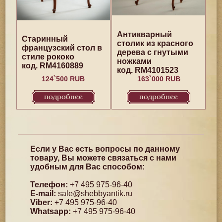
Антикварный
Старинный
столик из красного
французский стол в
дерева с гнутыми
стиле рококо
ножками
код. RM4160889
код. RM4101523
124`500 RUB
163`000 RUB
подробнее
подробнее
Если у Вас есть вопросы по данному
товару, Вы можете связаться с нами
удобным для Вас способом:
Телефон:
+7 495 975-96-40
E-mail:
sale@shebbyantik.ru
Viber:
+7 495 975-96-40
Whatsapp:
+7 495 975-96-40