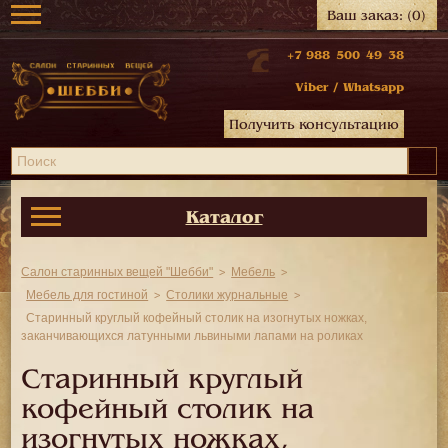
Ваш заказ:
(0)
+7 988 500 49 38
Viber
/
Whatsapp
Получить консультацию
Каталог
Салон старинных вещей "Шебби"
Мебель
Мебель для гостиной
Столики журнальные
Старинный круглый кофейный столик на изогнутых ножках,
заканчивающихся латунными львиными лапами на роликах
Старинный круглый
кофейный столик на
изогнутых ножках,