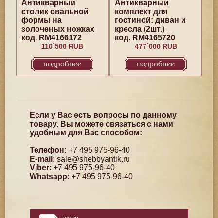
Антикварный
Антикварный
столик овальной
комплект для
формы на
гостиной: диван и
золоченых ножках
кресла (2шт.)
код. RM4166172
код. RM4165720
110`500 RUB
477`000 RUB
подробнее
подробнее
Если у Вас есть вопросы по данному
товару, Вы можете связаться с нами
удобным для Вас способом:
Телефон:
+7 495 975-96-40
E-mail:
sale@shebbyantik.ru
Viber:
+7 495 975-96-40
Whatsapp:
+7 495 975-96-40