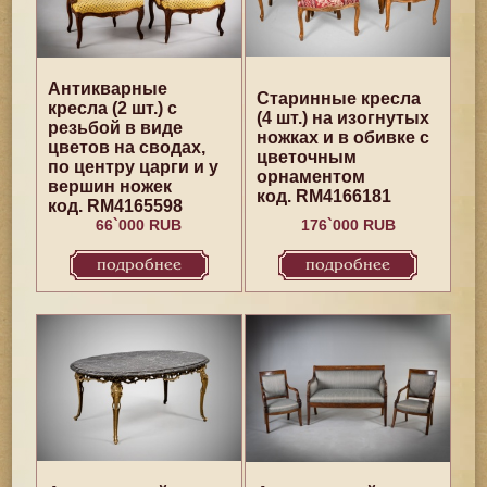
Антикварные
Старинные кресла
кресла (2 шт.) с
(4 шт.) на изогнутых
резьбой в виде
ножках и в обивке с
цветов на сводах,
цветочным
по центру царги и у
орнаментом
вершин ножек
код. RM4166181
код. RM4165598
66`000 RUB
176`000 RUB
подробнее
подробнее