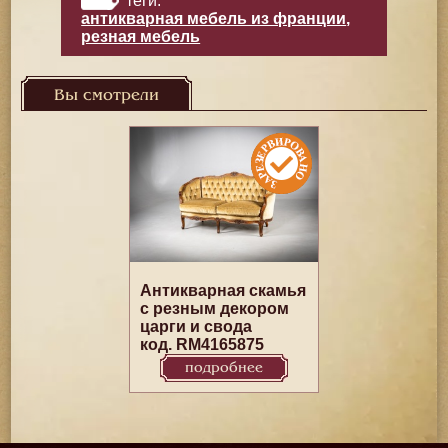
теги:
антикварная мебель из франции
,
резная мебель
Вы смотрели
Антикварная скамья
с резным декором
царги и свода
код. RM4165875
подробнее