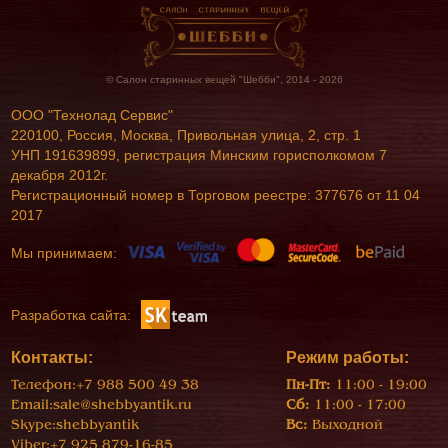
© Салон старинных вещей "Шебби", 2014 - 2026
ООО "Технолад Сервис"
220100, Россия, Москва, Привольная улица, 2, стр. 1
УНП 191639899, регистрация Минским горисполкомом 7
декабря 2012г.
Регистрационный номер в Торговом реестре: 377676 от 11 04
2017
Мы принимаем:
Разработка сайта:
Контакты:
Режим работы:
Телефон:
+7 988 500 49 38
Пн-Пт:
11:00 - 19:00
Email:
sale@shebbyantik.ru
Сб:
11:00 - 17:00
Skype:
shebbyantik
Вс:
Выходной
Viber:
+7 925 879-16-85