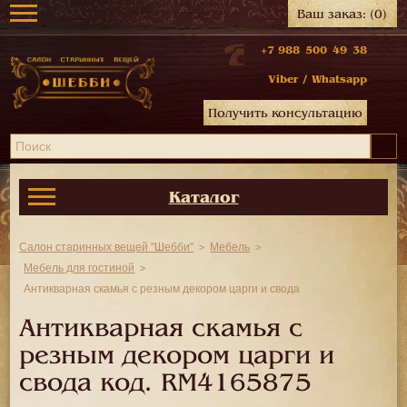
Ваш заказ:
(0)
+7 988 500 49 38
Viber
/
Whatsapp
Получить консультацию
Каталог
Салон старинных вещей "Шебби"
Мебель
Мебель для гостиной
Антикварная скамья с резным декором царги и свода
Антикварная скамья с
резным декором царги и
свода код.
RM4165875