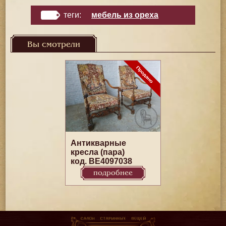
теги:
мебель из ореха
Вы смотрели
Антикварные
кресла (пара)
код. BE4097038
подробнее