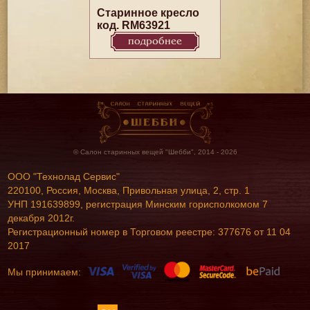
Старинное кресло
код. RM63921
подробнее
© Салон старинных вещей "Шебби", 2014 - 2026
ООО "Технолад Сервис"
220100, Россия, Москва, Привольная улица, 2, стр. 1
УНП 191639899, регистрация Минским горисполкомом 7
декабря 2012г.
Регистрационный номер в Торговом реестре: 377676 от 11 04
2017
Мы принимаем: