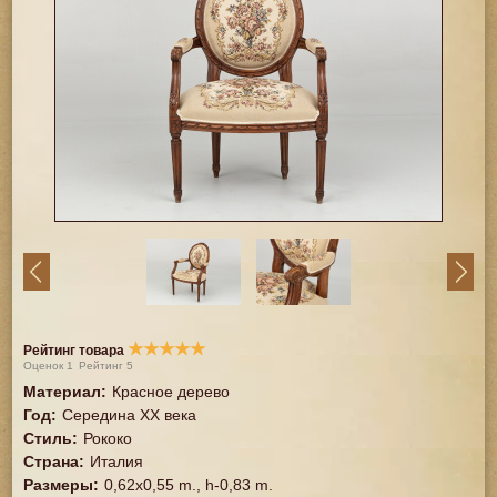
★
★
★
★
★
Рейтинг товара
Оценок
1
Рейтинг
5
Материал
:
Красное дерево
Год
:
Середина XX векa
Стиль
:
Рококо
Страна
:
Италия
Размеры
:
0,62x0,55 m., h-0,83 m.