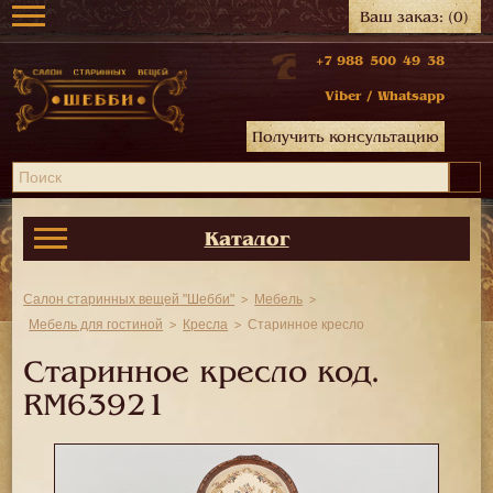
Ваш заказ:
(0)
+7 988 500 49 38
Viber
/
Whatsapp
Получить консультацию
Каталог
Салон старинных вещей "Шебби"
Мебель
Мебель для гостиной
Кресла
Старинное кресло
Старинное кресло код.
RM63921