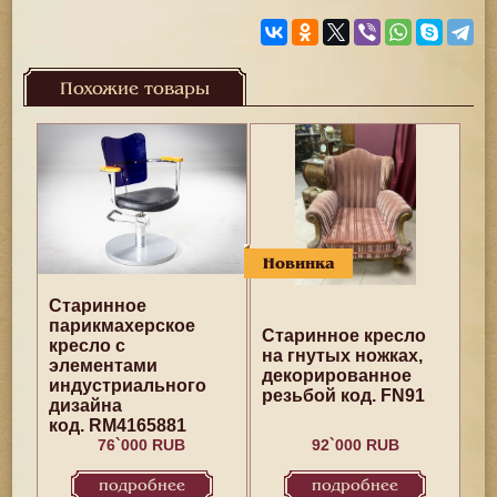
Похожие товары
Новинка
Старинное
парикмахерское
Старинное кресло
кресло с
на гнутых ножках,
элементами
декорированное
индустриального
резьбой код. FN91
дизайна
код. RM4165881
76`000 RUB
92`000 RUB
подробнее
подробнее