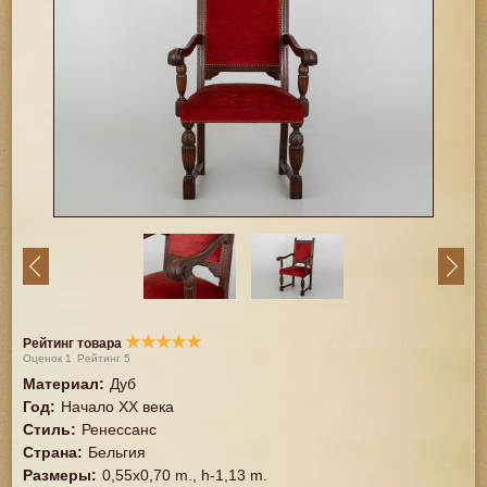
★
★
★
★
★
Рейтинг товара
Оценок
1
Рейтинг
5
Материал
:
Дуб
Год
:
Начало XX века
Стиль
:
Ренессанс
Страна
:
Бельгия
Размеры
:
0,55x0,70 m., h-1,13 m.