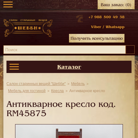
Ваш заказ:
(0)
+7 988 500 49 38
Viber
/
Whatsapp
Получить консультацию
Каталог
Салон старинных вещей "Шебби"
Мебель
Мебель для гостиной
Кресла
Антикварное кресло
Антикварное кресло код.
RM45875