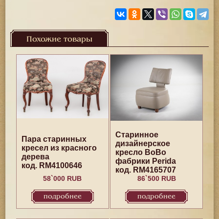
Похожие товары
Старинное
Пара старинных
дизайнерское
кресел из красного
кресло BoBo
дерева
фабрики Perida
код. RM4100646
код. RM4165707
58`000 RUB
86`500 RUB
подробнее
подробнее