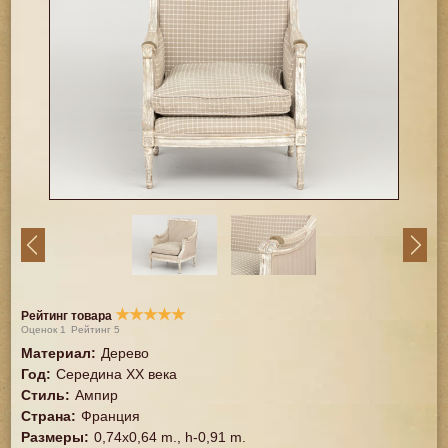
★
★
★
★
★
Рейтинг товара
Оценок
1
Рейтинг
5
Материал
:
Дерево
Год
:
Середина XX векa
Стиль
:
Ампир
Страна
:
Франция
Размеры
:
0,74x0,64 m., h-0,91 m.