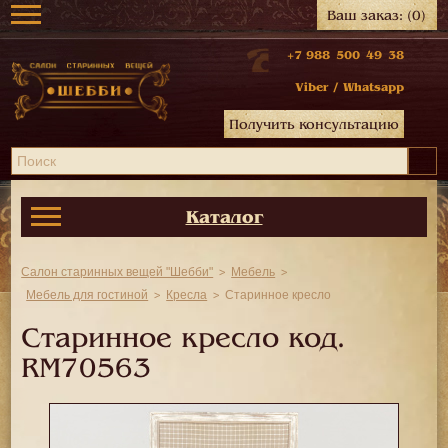
Ваш заказ:
(0)
+7 988 500 49 38
Viber
/
Whatsapp
Получить консультацию
Каталог
Салон старинных вещей "Шебби"
Мебель
Мебель для гостиной
Кресла
Старинное кресло
Старинное кресло код.
RM70563