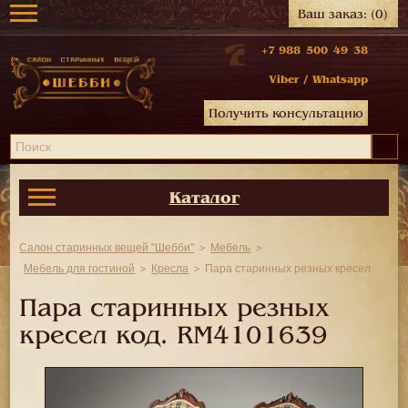
Ваш заказ:
(0)
+7 988 500 49 38
Viber
/
Whatsapp
Получить консультацию
Каталог
Салон старинных вещей "Шебби"
Мебель
Мебель для гостиной
Кресла
Пара старинных резных кресел
Пара старинных резных
кресел код.
RM4101639