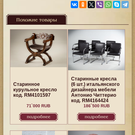
Похожие товары
Старинные кресла
Старинное
(6 шт.) итальянского
курульное кресло
дизайнера мебели
код. RM4101597
Антонио Читтерио
код. RM4164424
71`000 RUB
186`500 RUB
подробнее
подробнее