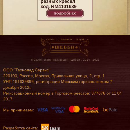
резных кресел
код. RM4101639
подробнее
© Салон старинных вещей "Шебби", 2014 - 2026
ООО "Технолад Сервис"
220100, Россия, Москва, Привольная улица, 2, стр. 1
УНП 191639899, регистрация Минским горисполкомом 7
декабря 2012г.
Регистрационный номер в Торговом реестре: 377676 от 11 04
2017
Мы принимаем:
Разработка сайта: