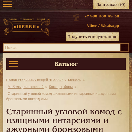
Ваш заказ:
(0)
+7 988 500 49 38
Viber
/
Whatsapp
Получить консультацию
Каталог
Салон старинных вещей "Шебби"
Мебель
Мебель для гостиной
Комоды, бары
Старинный угловой комод с изящными интарсиями и ажурными
бронзовыми накладками
Старинный угловой комод с
изящными интарсиями и
ажурными бронзовыми