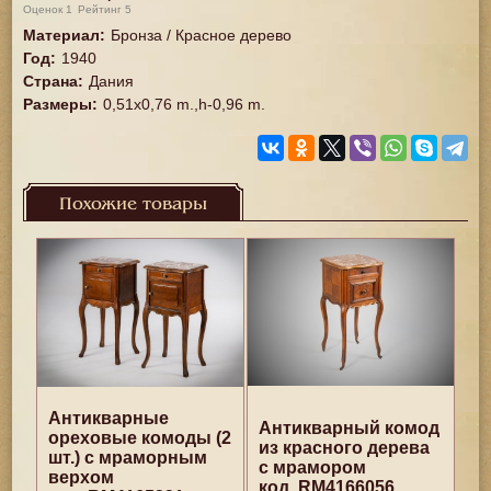
Оценок
1
Рейтинг
5
Материал
:
Бронза / Красное дерево
Год
:
1940
Страна
:
Дания
Размеры
:
0,51x0,76 m.,h-0,96 m.
Похожие товары
Антикварные
Антикварный комод
ореховые комоды (2
из красного дерева
шт.) с мраморным
с мрамором
верхом
код. RM4166056