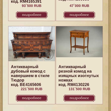
код. RM4165391
93`500 RUB
47`000 RUB
подробнее
подробнее
Антикварный
Антикварный
дубовый комод с
резной комод на
навершием в стиле
изящных изогнутых
Тюдор
ножках
код. BE4165606
код. RM4130226
221`500 RUB
131`500 RUB
подробнее
подробнее