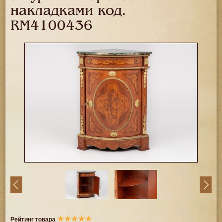
накладками код.
RM4100436
★
★
★
★
★
Рейтинг товара