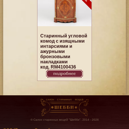
Старинный угловой
комод с изящными
интарсиями и
ажурными
бронзовыми
накладками
код. RM4100436
подробнее
© Салон старинных вещей "Шебби", 2014 - 2026