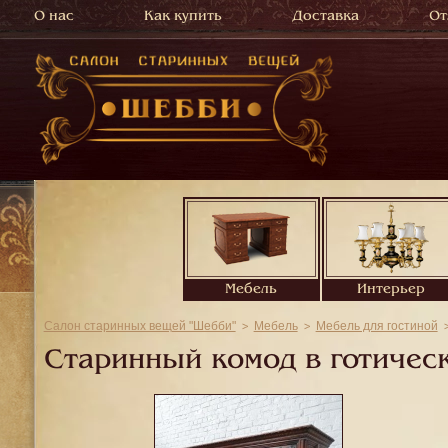
О нас
Как купить
Доставка
От
Мебель
Интерьер
Салон старинных вещей "Шебби"
Мебель
Мебель для гостиной
Старинный комод в готичес