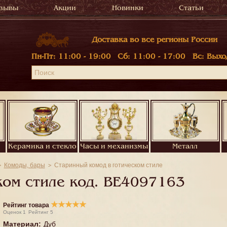
зывы
Акции
Новинки
Статьи
Доставка во все регионы России
Пн-Пт:
11:00 - 19:00
Сб:
11:00 - 17:00
Вс:
Выхо
Керамика и стекло
Часы и механизмы
Металл
Комоды, бары
Старинный комод в готическом стиле
ком стиле код.
BE4097163
★
★
★
★
★
Рейтинг товара
Оценок
1
Рейтинг
5
Материал
:
Дуб