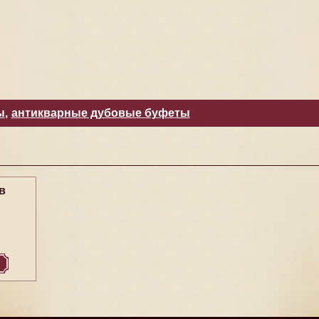
ы
,
антикварные дубовые буфеты
в