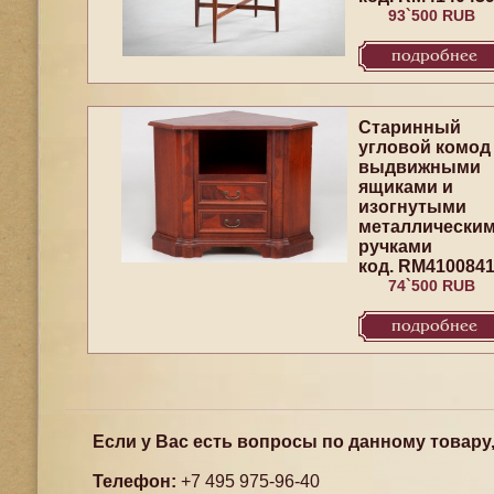
93`500 RUB
подробнее
Старинный
угловой комод
выдвижными
ящиками и
изогнутыми
металлически
ручками
код. RM410084
74`500 RUB
подробнее
Если у Вас есть вопросы по данному товару
Телефон:
+7 495 975-96-40