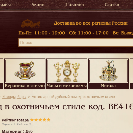
зывы
Акции
Новинки
Статьи
Доставка во все регионы России
Пн-Пт:
11:00 - 19:00
Сб:
11:00 - 17:00
Вс:
Выхо
Керамика и стекло
Часы и механизмы
Металл
Комоды, бары
Антикварный дубовый комод в охотничьем стиле
 в охотничьем стиле код.
BE41
★
★
★
★
★
Рейтинг товара
Оценок
1
Рейтинг
5
Материал
:
Дуб