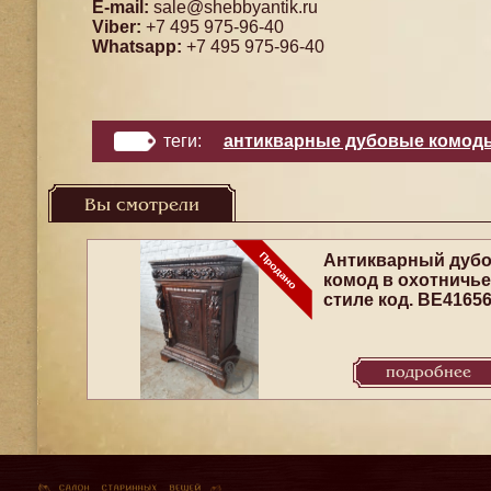
E-mail:
sale@shebbyantik.ru
Viber:
+7 495 975-96-40
Whatsapp:
+7 495 975-96-40
теги:
антикварные дубовые комод
Вы смотрели
Антикварный дуб
комод в охотничь
стиле код. BE4165
подробнее