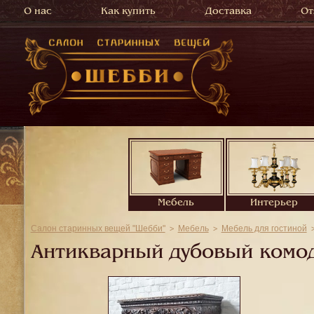
О нас
Как купить
Доставка
От
Мебель
Интерьер
Салон старинных вещей "Шебби"
Мебель
Мебель для гостиной
Антикварный дубовый комод