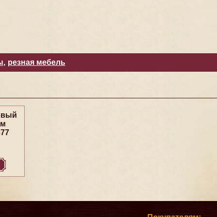
ы
,
резная мебель
овый
ем
677