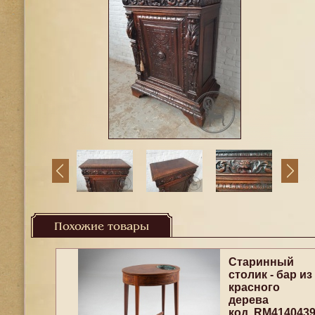
Похожие товары
Старинный
столик - бар из
красного
дерева
код. RM414043