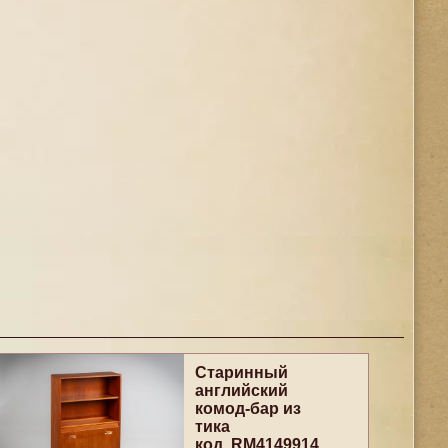
Старинный
английский
комод-бар из
тика
код. RM4149914