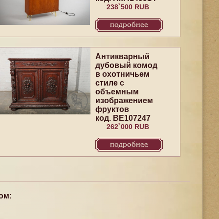
238`500 RUB
подробнее
Антикварный
дубовый комод
в охотничьем
стиле с
объемным
изображением
фруктов
код. BE107247
262`000 RUB
подробнее
ом: