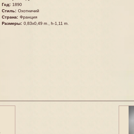
Год
:
1890
Стиль
:
Охотничий
Страна
:
Франция
Размеры
:
0,83x0,49 m., h-1,11 m.
9