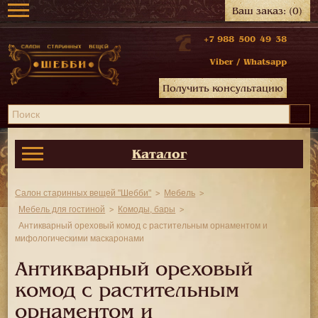
Ваш заказ:
(0)
+7 988 500 49 38
Viber
/
Whatsapp
Получить консультацию
Каталог
Салон старинных вещей "Шебби"
Мебель
Мебель для гостиной
Комоды, бары
Антикварный ореховый комод с растительным орнаментом и
мифологическими маскаронами
Антикварный ореховый
комод с растительным
орнаментом и