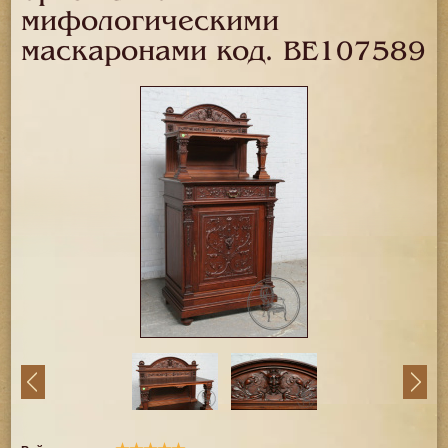
мифологическими
маскаронами код.
BE107589