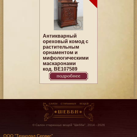
Антикварный
ореховый комод с
растительным
орнаментом и
мифологическими
маскаронами
код. BE107589
подробнее
© Салон старинных вещей "Шебби", 2014 - 2026
ООО "Технолад Сервис"