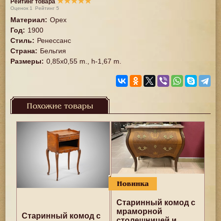
★
★
★
★
★
Рейтинг товара
Оценок
1
Рейтинг
5
Материал
:
Орех
Год
:
1900
Стиль
:
Ренессанс
Страна
:
Бельгия
Размеры
:
0,85x0,55 m., h-1,67 m.
Похожие товары
Новинка
Cтаринный комод с
мраморной
Старинный комод с
столешницей и