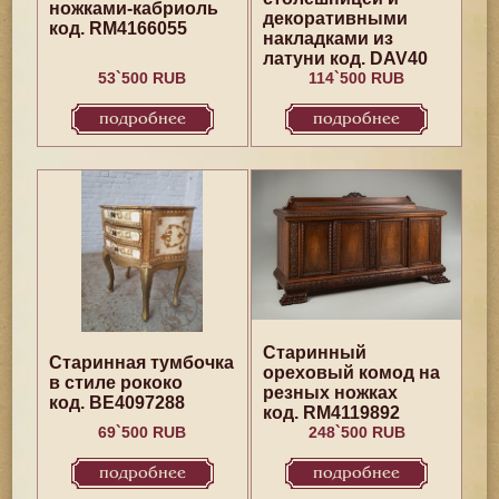
ножками-кабриоль
декоративными
код. RM4166055
накладками из
латуни код. DAV40
53`500 RUB
114`500 RUB
подробнее
подробнее
Старинный
Старинная тумбочка
ореховый комод на
в стиле рококо
резных ножках
код. BE4097288
код. RM4119892
69`500 RUB
248`500 RUB
подробнее
подробнее