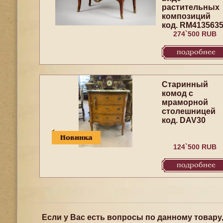
растительных
композиций
код. RM413563
274`500 RUB
подробнее
Старинный
комод с
мраморной
столешницей
код. DAV30
Новинка
124`500 RUB
подробнее
Если у Вас есть вопросы по данному товару