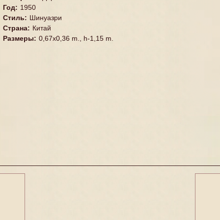
Год
:
1950
Стиль
:
Шинуазри
Страна
:
Китай
Размеры
:
0,67x0,36 m., h-1,15 m.