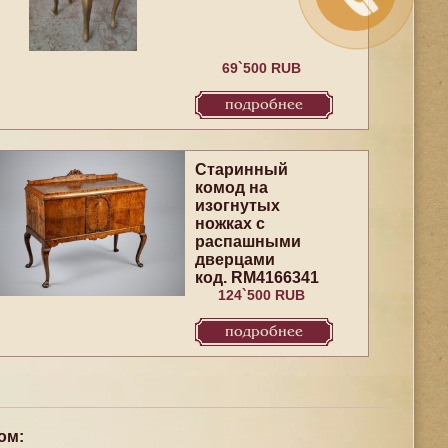
69`500 RUB
подробнее
Старинный
комод на
изогнутых
ножках с
распашными
дверцами
код. RM4166341
124`500 RUB
подробнее
ом: