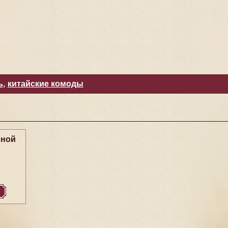
ь
,
китайские комоды
сной