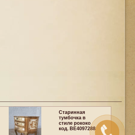
Старинная
тумбочка в
стиле рококо
код. BE4097288