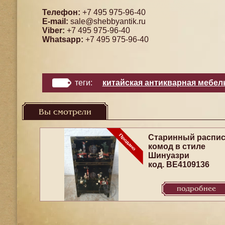
Телефон:
+7 495 975-96-40
E-mail:
sale@shebbyantik.ru
Viber:
+7 495 975-96-40
Whatsapp:
+7 495 975-96-40
теги:
китайская антикварная мебел
Вы смотрели
Старинный распи
комод в стиле
Шинуазри
код. BE4109136
подробнее