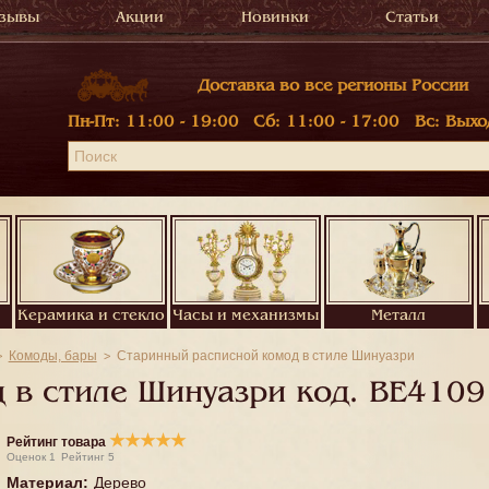
зывы
Акции
Новинки
Статьи
Доставка во все регионы России
Пн-Пт:
11:00 - 19:00
Сб:
11:00 - 17:00
Вс:
Выхо
Керамика и стекло
Часы и механизмы
Металл
Комоды, бары
Старинный расписной комод в стиле Шинуазри
 в стиле Шинуазри код.
BE4109
★
★
★
★
★
Рейтинг товара
Оценок
1
Рейтинг
5
Материал
:
Дерево