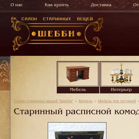
О нас
Как купить
Доставка
От
Мебель
Интерьер
Салон старинных вещей "Шебби"
Мебель
Мебель для гостиной
Старинный расписной комод