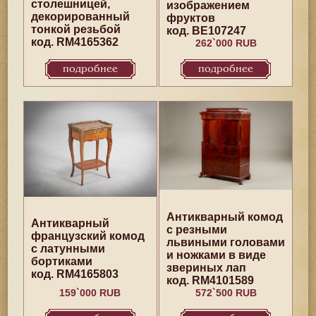
столешницей,
изображением
декорированный
фруктов
тонкой резьбой
код. BE107247
код. RM4165362
262`000 RUB
подробнее
подробнее
Антикварный комод
Антикварный
с резными
французский комод
львиными головами
с латунными
и ножками в виде
бортиками
звериных лап
код. RM4165803
код. RM4101589
159`000 RUB
572`500 RUB