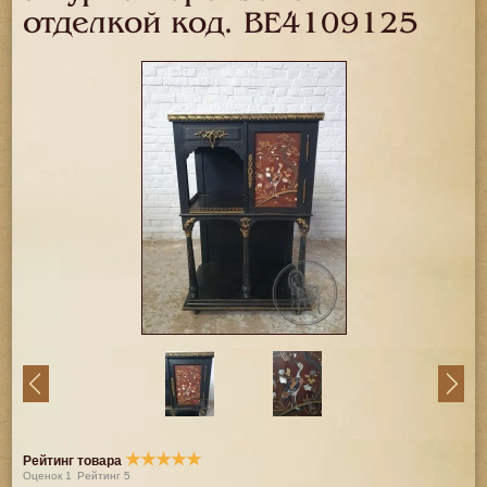
отделкой код.
BE4109125
★
★
★
★
★
Рейтинг товара
Оценок
1
Рейтинг
5