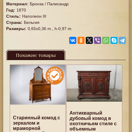
Материал
:
Бронза / Палисандр
Год
:
1870
Стиль
:
Наполеон III
Страна
:
Бельгия
Размеры
:
0,65x0,36 m., h-0,97 m.
Похожие товары
Антикварный
Старинный комод с
дубовый комод в
зеркалом и
охотничьем стиле с
мраморной
объемным