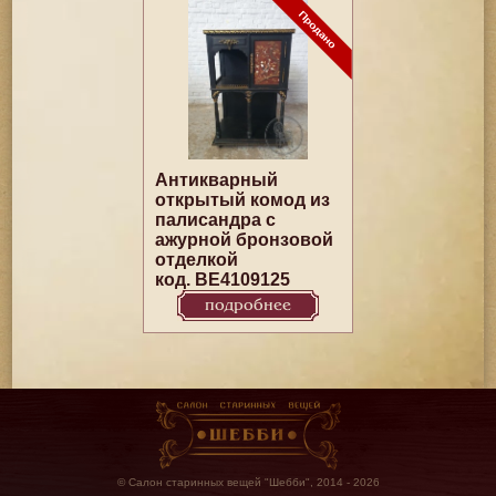
Антикварный
открытый комод из
палисандра с
ажурной бронзовой
отделкой
код. BE4109125
подробнее
© Салон старинных вещей "Шебби", 2014 - 2026