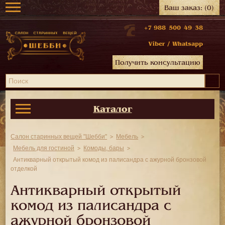
Ваш заказ:
(0)
+7 988 500 49 38
Viber
/
Whatsapp
Получить консультацию
Каталог
Салон старинных вещей "Шебби"
Мебель
Мебель для гостиной
Комоды, бары
Антикварный открытый комод из палисандра с ажурной бронзовой
отделкой
Антикварный открытый
комод из палисандра с
ажурной бронзовой