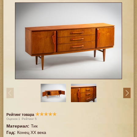
★
★
★
★
★
Рейтинг товара
Оценок
1
Рейтинг
5
Материал
:
Тик
Год
:
Конец XX векa