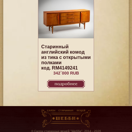
Старинный
английский комод
из тика с открытыми
полками
код. RM4149241
342`000 RUB
подробнее
© Салон старинных вещей "Шебби", 2014 - 2026