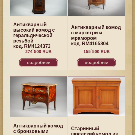
Антикварный
Антикварный комод
высокий комод с
с маркетри и
геральдической
мрамором
резьбой
код. RM4165804
код. RM4124373
274`500 RUB
155`500 RUB
подробнее
подробнее
Антикварный комод
Старинный
с бронзовыми
шведский комод из