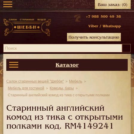
Ваш заказ:
(0)
+7 988 500 49 38
Viber
/
Whatsapp
Получить консультацию
Каталог
Салон старинных вещей "Шебби"
Мебель
Мебель для гостиной
Комоды, бары
Старинный английский комод из тика с открытыми полками
Старинный английский
комод из тика с открытыми
полками код.
RM4149241